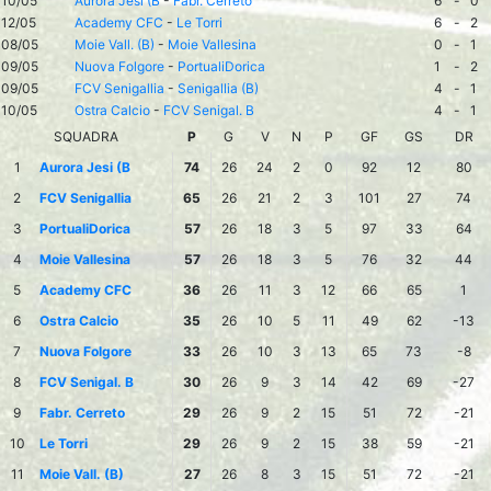
10/05
Aurora Jesi (B
-
Fabr. Cerreto
6
-
0
12/05
Academy CFC
-
Le Torri
6
-
2
08/05
Moie Vall. (B)
-
Moie Vallesina
0
-
1
09/05
Nuova Folgore
-
PortualiDorica
1
-
2
09/05
FCV Senigallia
-
Senigallia (B)
4
-
1
10/05
Ostra Calcio
-
FCV Senigal. B
4
-
1
SQUADRA
P
G
V
N
P
GF
GS
DR
1
Aurora Jesi (B
74
26
24
2
0
92
12
80
2
FCV Senigallia
65
26
21
2
3
101
27
74
3
PortualiDorica
57
26
18
3
5
97
33
64
4
Moie Vallesina
57
26
18
3
5
76
32
44
5
Academy CFC
36
26
11
3
12
66
65
1
6
Ostra Calcio
35
26
10
5
11
49
62
-13
7
Nuova Folgore
33
26
10
3
13
65
73
-8
8
FCV Senigal. B
30
26
9
3
14
42
69
-27
9
Fabr. Cerreto
29
26
9
2
15
51
72
-21
10
Le Torri
29
26
9
2
15
38
59
-21
11
Moie Vall. (B)
27
26
8
3
15
51
72
-21