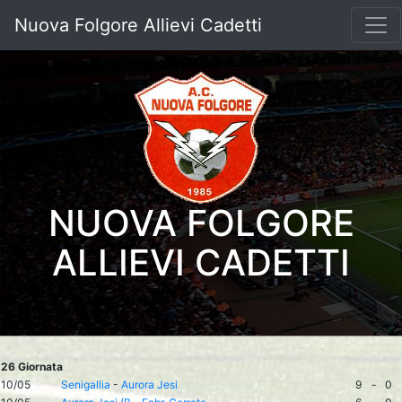
Nuova Folgore Allievi Cadetti
NUOVA FOLGORE
ALLIEVI CADETTI
26 Giornata
10/05
Senigallia
-
Aurora Jesi
9
-
0