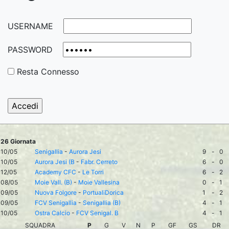
USERNAME
PASSWORD
Resta Connesso
26 Giornata
10/05
Senigallia
-
Aurora Jesi
9
-
0
10/05
Aurora Jesi (B
-
Fabr. Cerreto
6
-
0
12/05
Academy CFC
-
Le Torri
6
-
2
08/05
Moie Vall. (B)
-
Moie Vallesina
0
-
1
09/05
Nuova Folgore
-
PortualiDorica
1
-
2
09/05
FCV Senigallia
-
Senigallia (B)
4
-
1
10/05
Ostra Calcio
-
FCV Senigal. B
4
-
1
SQUADRA
P
G
V
N
P
GF
GS
DR