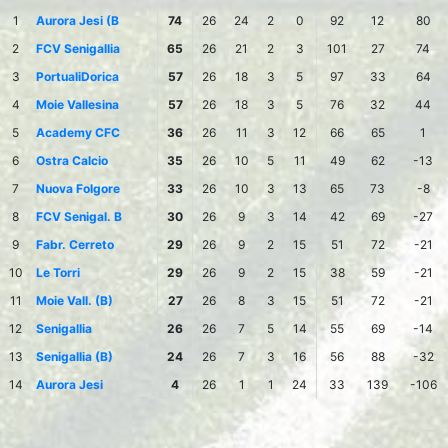
1
Aurora Jesi (B
74
26
24
2
0
92
12
80
2
FCV Senigallia
65
26
21
2
3
101
27
74
3
PortualiDorica
57
26
18
3
5
97
33
64
4
Moie Vallesina
57
26
18
3
5
76
32
44
5
Academy CFC
36
26
11
3
12
66
65
1
6
Ostra Calcio
35
26
10
5
11
49
62
-13
7
Nuova Folgore
33
26
10
3
13
65
73
-8
8
FCV Senigal. B
30
26
9
3
14
42
69
-27
9
Fabr. Cerreto
29
26
9
2
15
51
72
-21
10
Le Torri
29
26
9
2
15
38
59
-21
11
Moie Vall. (B)
27
26
8
3
15
51
72
-21
12
Senigallia
26
26
7
5
14
55
69
-14
13
Senigallia (B)
24
26
7
3
16
56
88
-32
14
Aurora Jesi
4
26
1
1
24
33
139
-106