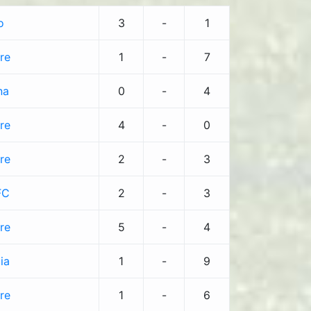
o
3
-
1
re
1
-
7
na
0
-
4
re
4
-
0
re
2
-
3
FC
2
-
3
re
5
-
4
ia
1
-
9
re
1
-
6