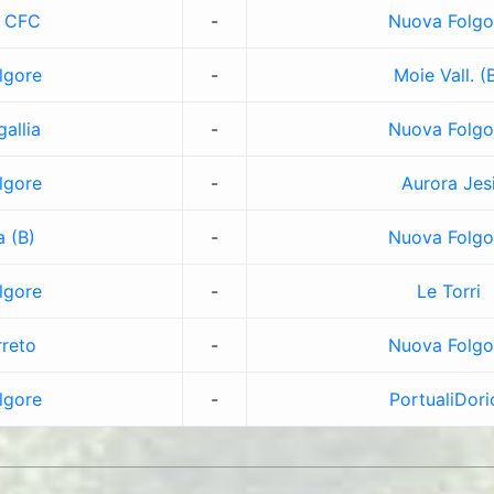
 CFC
-
Nuova Folgo
lgore
-
Moie Vall. (
allia
-
Nuova Folgo
lgore
-
Aurora Jes
a (B)
-
Nuova Folgo
lgore
-
Le Torri
rreto
-
Nuova Folgo
lgore
-
PortualiDori