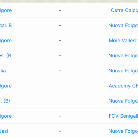
lgore
-
Ostra Calci
al. B
-
Nuova Folgo
lgore
-
Moie Vallesi
si (B
-
Nuova Folgo
lia
-
Nuova Folgo
lgore
-
Academy C
. (B)
-
Nuova Folgo
lgore
-
FCV Senigall
Jesi
-
Nuova Folgo