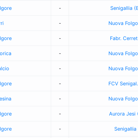
lgore
-
Senigallia (
ri
-
Nuova Folgo
lgore
-
Fabr. Cerre
orica
-
Nuova Folgo
lcio
-
Nuova Folgo
lgore
-
FCV Senigal.
esina
-
Nuova Folgo
lgore
-
Aurora Jesi 
lgore
-
Senigallia