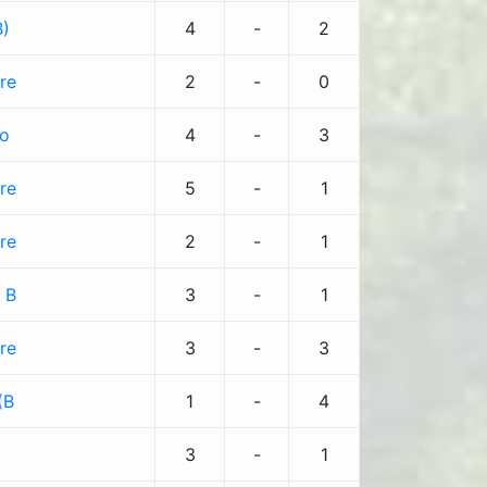
B)
4
-
2
re
2
-
0
to
4
-
3
re
5
-
1
re
2
-
1
 B
3
-
1
re
3
-
3
(B
1
-
4
3
-
1