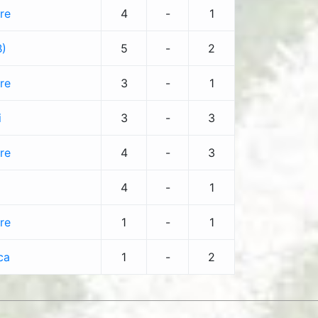
re
4
-
1
B)
5
-
2
re
3
-
1
i
3
-
3
re
4
-
3
4
-
1
re
1
-
1
ca
1
-
2