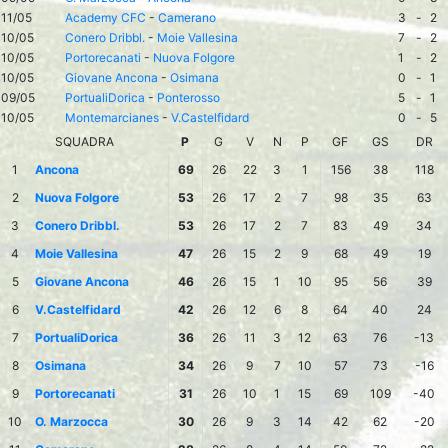
11/05
Academy CFC
-
Camerano
3
-
2
10/05
Conero Dribbl.
-
Moie Vallesina
7
-
2
10/05
Portorecanati
-
Nuova Folgore
1
-
2
10/05
Giovane Ancona
-
Osimana
0
-
1
09/05
PortualiDorica
-
Ponterosso
5
-
1
10/05
Montemarcianes
-
V.Castelfidard
0
-
5
SQUADRA
P
G
V
N
P
GF
GS
DR
1
Ancona
69
26
22
3
1
156
38
118
2
Nuova Folgore
53
26
17
2
7
98
35
63
3
Conero Dribbl.
53
26
17
2
7
83
49
34
4
Moie Vallesina
47
26
15
2
9
68
49
19
5
Giovane Ancona
46
26
15
1
10
95
56
39
6
V.Castelfidard
42
26
12
6
8
64
40
24
7
PortualiDorica
36
26
11
3
12
63
76
-13
8
Osimana
34
26
9
7
10
57
73
-16
9
Portorecanati
31
26
10
1
15
69
109
-40
10
O. Marzocca
30
26
9
3
14
42
62
-20