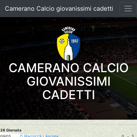
Camerano Calcio giovanissimi cadetti
CAMERANO CALCIO
GIOVANISSIMI
CADETTI
26 Giornata
09/05
O. Marzocca
-
Ancona
0
-
3