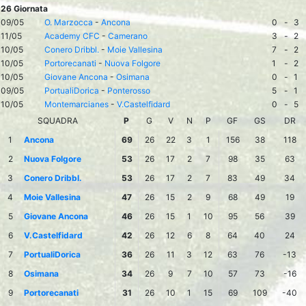
26 Giornata
09/05
O. Marzocca
-
Ancona
0
-
3
11/05
Academy CFC
-
Camerano
3
-
2
10/05
Conero Dribbl.
-
Moie Vallesina
7
-
2
10/05
Portorecanati
-
Nuova Folgore
1
-
2
10/05
Giovane Ancona
-
Osimana
0
-
1
09/05
PortualiDorica
-
Ponterosso
5
-
1
10/05
Montemarcianes
-
V.Castelfidard
0
-
5
SQUADRA
P
G
V
N
P
GF
GS
DR
1
Ancona
69
26
22
3
1
156
38
118
2
Nuova Folgore
53
26
17
2
7
98
35
63
3
Conero Dribbl.
53
26
17
2
7
83
49
34
4
Moie Vallesina
47
26
15
2
9
68
49
19
5
Giovane Ancona
46
26
15
1
10
95
56
39
6
V.Castelfidard
42
26
12
6
8
64
40
24
7
PortualiDorica
36
26
11
3
12
63
76
-13
8
Osimana
34
26
9
7
10
57
73
-16
9
Portorecanati
31
26
10
1
15
69
109
-40