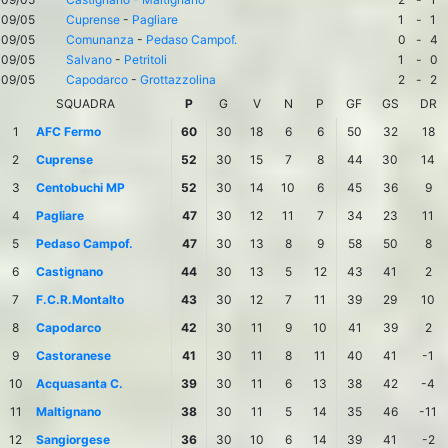
09/05
Cuprense
-
Pagliare
1
-
1
09/05
Comunanza
-
Pedaso Campof.
0
-
4
09/05
Salvano
-
Petritoli
1
-
0
09/05
Capodarco
-
Grottazzolina
2
-
2
SQUADRA
P
G
V
N
P
GF
GS
DR
1
AFC Fermo
60
30
18
6
6
50
32
18
2
Cuprense
52
30
15
7
8
44
30
14
3
Centobuchi MP
52
30
14
10
6
45
36
9
4
Pagliare
47
30
12
11
7
34
23
11
5
Pedaso Campof.
47
30
13
8
9
58
50
8
6
Castignano
44
30
13
5
12
43
41
2
7
F.C.R.Montalto
43
30
12
7
11
39
29
10
8
Capodarco
42
30
11
9
10
41
39
2
9
Castoranese
41
30
11
8
11
40
41
-1
10
Acquasanta C.
39
30
11
6
13
38
42
-4
11
Maltignano
38
30
11
5
14
35
46
-11
12
Sangiorgese
36
30
10
6
14
39
41
-2