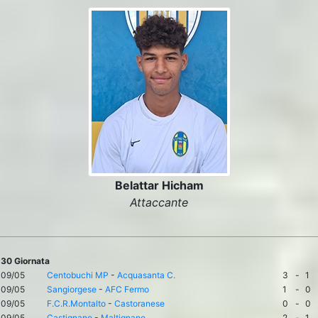
Belattar Hicham
Attaccante
30 Giornata
09/05
Centobuchi MP
-
Acquasanta C.
3
-
1
09/05
Sangiorgese
-
AFC Fermo
1
-
0
09/05
F.C.R.Montalto
-
Castoranese
0
-
0
09/05
Castignano
-
Maltignano
2
-
1