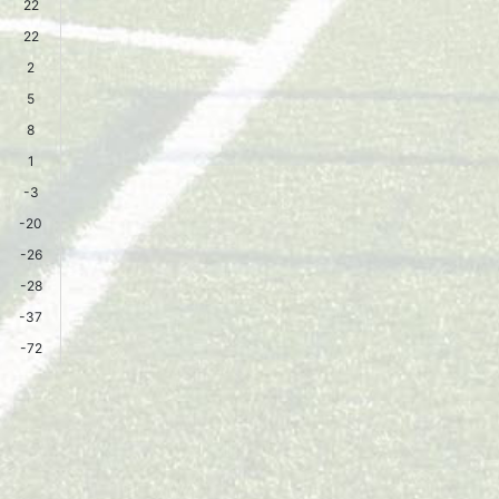
22
22
2
5
8
1
-3
-20
-26
-28
-37
-72