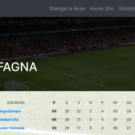
Stampa la Rosa
Home Sito
Statist
FAGNA
SQUADRA
P
G
V
N
P
GF
GS
argo Europa
68
28
22
2
4
63
29
aiolati Utd
66
28
21
3
4
67
20
unior Osimana
59
28
17
8
3
66
27