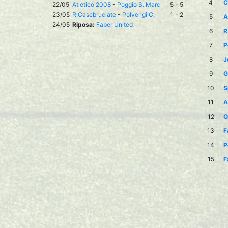
4
C
22/05
Atletico 2008
-
Poggio S. Marc
5
-
5
23/05
R.Casebruciate
-
Polverigi C.
1
-
2
5
A
24/05
Riposa:
Faber United
6
R
7
P
8
J
9
G
10
S
11
A
12
O
13
F
14
P
15
F