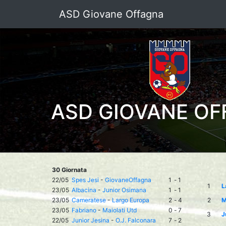
ASD Giovane Offagna
ASD GIOVANE OF
30 Giornata
22/05
Spes Jesi
-
GiovaneOffagna
1
-
1
1
L
23/05
Albacina
-
Junior Osimana
1
-
1
23/05
Cameratese
-
Largo Europa
2
-
4
2
M
23/05
Fabriano
-
Maiolati Utd
0
-
7
3
J
22/05
Junior Jesina
-
O.J. Falconara
7
-
2