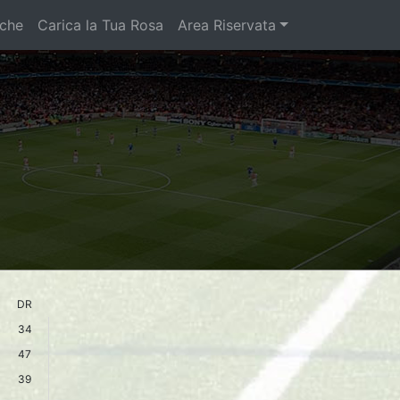
iche
Carica la Tua Rosa
Area Riservata
DR
34
47
39