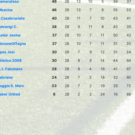
ameratese
49
28
13
10
5
59
37
lbacina
46
28
13
7
8
55
33
.Casebruciate
40
28
11
7
10
43
41
olverigi C.
38
28
9
11
8
40
35
unior Jesina
37
28
10
7
11
50
42
iovaneOffagna
37
28
10
7
11
31
30
pes Jesi
30
28
7
9
12
31
34
tletico 2008
30
28
8
6
14
44
64
.J. Falconara
28
28
8
4
16
41
67
abriano
24
28
7
3
18
32
60
oggio S. Marc
23
28
7
2
19
35
72
aber United
8
28
2
2
24
16
88