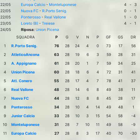
22/05
Europa Calcio
-
Monteluponese
4
-
3
22/05
Nuova FC
-
R.Porto Senig.
0
-
1
22/05
Ponterosso
-
Real Vallone
1
-
0
23/05
Loreto (B)
-
Treiese
4
-
1
24/05
Riposa:
Union Picena
SQUADRA
P
G
V
N
P
GF
GS
DR
1
R.Porto Senig.
76
28
24
4
0
73
17
56
2
AtleticoAncona
63
28
19
6
3
59
28
31
3
A. Appignano
61
28
20
1
7
59
34
25
4
Union Picena
60
28
18
6
4
72
31
41
5
Atl. Conero
55
28
17
4
7
78
41
37
6
Real Vallone
48
28
14
6
8
49
38
11
7
Nuova FC
44
28
12
8
8
45
28
17
8
Ponterosso
34
28
10
4
14
49
48
1
9
Junior Calcio
33
28
10
3
15
54
58
-4
10
Monteluponese
31
28
7
10
11
49
58
-9
11
Europa Calcio
27
28
8
3
17
40
70
-30