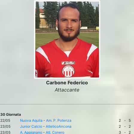
Carbone Federico
Attaccante
30 Giornata
22/05
Nuova Aquila
-
Am. P. Potenza
2
-
5
23/05
Junior Calcio
-
AtleticoAncona
2
-
2
23/05
A. Appignano
-
Atl. Conero
3
-
2