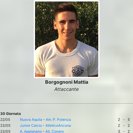
Borgognoni Mattia
Attaccante
30 Giornata
22/05
Nuova Aquila
-
Am. P. Potenza
2
-
5
23/05
Junior Calcio
-
AtleticoAncona
2
-
2
23/05
A. Appignano
-
Atl. Conero
3
-
2