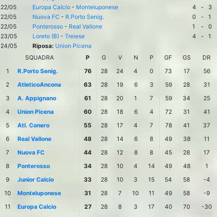
22/05
Europa Calcio
-
Monteluponese
4
-
3
22/05
Nuova FC
-
R.Porto Senig.
0
-
1
22/05
Ponterosso
-
Real Vallone
1
-
0
23/05
Loreto (B)
-
Treiese
4
-
1
24/05
Riposa:
Union Picena
SQUADRA
P
G
V
N
P
GF
GS
DR
1
R.Porto Senig.
76
28
24
4
0
73
17
56
2
AtleticoAncona
63
28
19
6
3
59
28
31
3
A. Appignano
61
28
20
1
7
59
34
25
4
Union Picena
60
28
18
6
4
72
31
41
5
Atl. Conero
55
28
17
4
7
78
41
37
6
Real Vallone
48
28
14
6
8
49
38
11
7
Nuova FC
44
28
12
8
8
45
28
17
8
Ponterosso
34
28
10
4
14
49
48
1
9
Junior Calcio
33
28
10
3
15
54
58
-4
10
Monteluponese
31
28
7
10
11
49
58
-9
11
Europa Calcio
27
28
8
3
17
40
70
-30