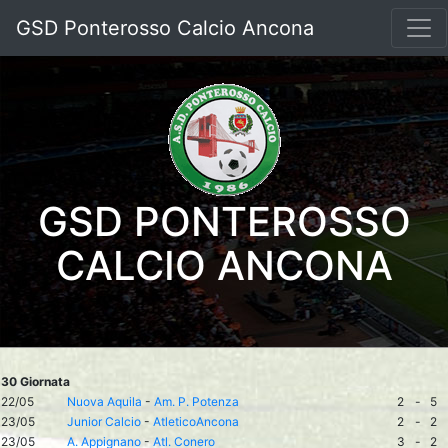
GSD Ponterosso Calcio Ancona
GSD PONTEROSSO
CALCIO ANCONA
30 Giornata
22/05
Nuova Aquila
-
Am. P. Potenza
2
-
5
23/05
Junior Calcio
-
AtleticoAncona
2
-
2
23/05
A. Appignano
-
Atl. Conero
3
-
2