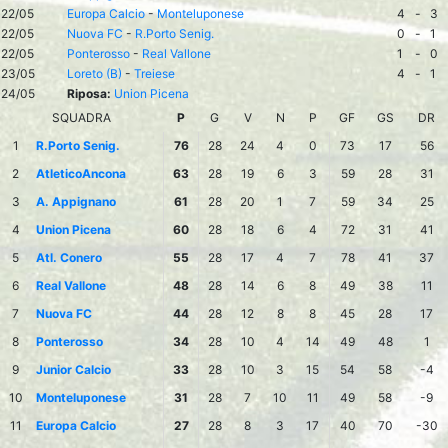
22/05
Europa Calcio
-
Monteluponese
4
-
3
22/05
Nuova FC
-
R.Porto Senig.
0
-
1
22/05
Ponterosso
-
Real Vallone
1
-
0
23/05
Loreto (B)
-
Treiese
4
-
1
24/05
Riposa:
Union Picena
SQUADRA
P
G
V
N
P
GF
GS
DR
1
R.Porto Senig.
76
28
24
4
0
73
17
56
2
AtleticoAncona
63
28
19
6
3
59
28
31
3
A. Appignano
61
28
20
1
7
59
34
25
4
Union Picena
60
28
18
6
4
72
31
41
5
Atl. Conero
55
28
17
4
7
78
41
37
6
Real Vallone
48
28
14
6
8
49
38
11
7
Nuova FC
44
28
12
8
8
45
28
17
8
Ponterosso
34
28
10
4
14
49
48
1
9
Junior Calcio
33
28
10
3
15
54
58
-4
10
Monteluponese
31
28
7
10
11
49
58
-9
11
Europa Calcio
27
28
8
3
17
40
70
-30