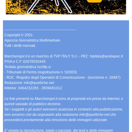
-------------------------------------------------------------
Copyright © 2001-
Agenzia Giornalistica Multimediale.
Tutti i diritti riservati.
Marcheingol.it è un marchio di TVP ITALY S.r.l. - PEC: tvpitaly@arubapec.it
P.IVA e C.F. 02078550445
Testata giornalistica iscritta a:
- Tribunale di Fermo (registrazione n. 5/2003)
- ROC -Registro degli Operatori di Comunicazione - (iscrizione n. 18487)
Redazione: info@quelliche.net
Infoline: 3464232265 - 3939481012
Le foto presenti su Marcheingol.it sono di proprietà e/o prese da Internet, e
quindi valutate di pubblico dominio.
Se i soggetti o gli autori avessero qualcosa in contrario alla pubblicazione,
non avranno che da segnalarlo alla redazione info@quelliche.net che
provvederà prontamente alla rimozione delle immagini utilizzate.
E' vietata la riproduzione, totale o parziale, dei testi e delle immagini