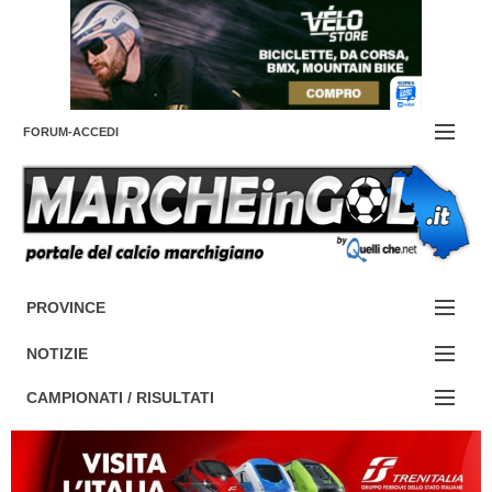
FORUM-ACCEDI
Contattaci
PROVINCE
EDIZIONE:
Cerca
NOTIZIE
ANCONA
NOTIZIE:
CAMPIONATI / RISULTATI
ASCOLI PICENO
SERIE C
Campionati e Risultati:
FERMO
SERIE D
NAZIONALI