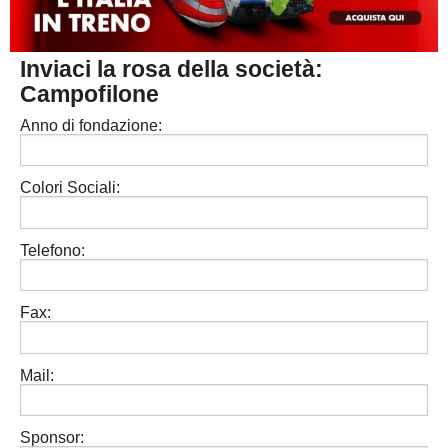
MACERATA
ECCELLENZA
REGIONALI
Inviaci la rosa della società:
PESARO URBINO
PROMOZIONE
DIRETTA
Campofilone
Carica la tua Rosa
1^ CATEGORIA
Anno di fondazione:
2^ CATEGORIA
Colori Sociali:
3^ CATEGORIA
GIOVANILI
Telefono:
Fax:
Mail:
Sponsor: