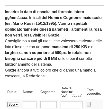
Inserire le date di nascita nel formato intero
gg/mm/aaaa. Iniziali del Nome e Cognome maiuscolo
(es: Mario Rossi 15/12/1995).
Vanno rispettati
obbligatoriamente questi parametri, altrimenti la rosa
non verrà resa visibile!
Grazie.
Consigliamo a tutti gli utenti che volessero caricare delle
foto d'inserile con un
peso massimo di 250 KB
e di
larghezza non superiore ai 500px
.
In totale non
bisogna caricare più di 8 MB
di foto per il corretto
funzionamento del sistema.
Grazie ancora a tutti coloro che ci danno una mano a
crescere, la Redazione.
Data di
Foto
Ruolo:
Nome:
Cognome:
Nascita:
soggetto:
(gg/mm/aaaa)