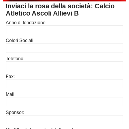
Inviaci la rosa della società: Calcio
PESARO URBINO
PROMOZIONE
DIRETTA
Atletico Ascoli Allievi B
Carica la tua Rosa
1^ CATEGORIA
Anno di fondazione:
2^ CATEGORIA
Colori Sociali:
3^ CATEGORIA
GIOVANILI
Telefono:
Fax:
Mail:
Sponsor: