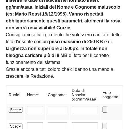
Inserire le date di nascita nel formato intero
gg/mm/aaaa. Iniziali del Nome e Cognome maiuscolo
(es: Mario Rossi 15/12/1995).
Vanno rispettati
obbligatoriamente questi parametri, altrimenti la rosa
non verrà resa visibile!
Grazie.
Consigliamo a tutti gli utenti che volessero caricare delle
foto d'inserile con un
peso massimo di 250 KB
e di
larghezza non superiore ai 500px
.
In totale non
bisogna caricare più di 8 MB
di foto per il corretto
funzionamento del sistema.
Grazie ancora a tutti coloro che ci danno una mano a
crescere, la Redazione.
Data di
Foto
Ruolo:
Nome:
Cognome:
Nascita:
soggetto:
(gg/mm/aaaa)