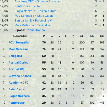
18/05
Academy CFC
-
Giovane Ancona
3
-
2
17/05
Ponterosso
-
Le Torri
7
-
0
18/05
Biagio Nazzaro
-
Jesina Aurora
5
-
2
17/05
FCV Senigallia
-
Ostra Calcio
9
-
1
18/05
Senigallia (B)
-
Palombina V.
3
-
1
17/05
Moie Vallesina
-
Senigallia
2
-
1
18/05
Riposa:
PortualiDorica
SQUADRA
P
G
V
N
P
GF
GS
DR
1
FCV Senigallia
76
28
25
1
2
200
37
163
2
Moie Vallesina
74
28
24
2
2
124
30
94
3
Senigallia
59
28
19
2
7
83
34
49
4
PortualiDorica
55
28
18
1
9
107
49
58
5
Portuali (B)
55
28
18
1
9
96
55
41
6
Giovane Ancona
44
28
13
5
10
96
63
33
7
Academy CFC
42
28
13
3
12
66
63
3
8
Fabr. Cerreto
42
28
13
3
12
57
69
-12
9
Biagio Nazzaro
35
28
11
2
15
87
101
-14
10
Ponterosso
29
28
9
2
17
57
102
-45