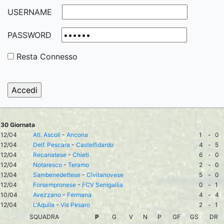
USERNAME
PASSWORD
Resta Connesso
30 Giornata
12/04
Atl. Ascoli
-
Ancona
1
-
0
12/04
Delf. Pescara
-
Castelfidardo
4
-
5
12/04
Recanatese
-
Chieti
6
-
0
12/04
Notaresco
-
Teramo
2
-
0
12/04
Sambenedettese
-
Civitanovese
5
-
0
12/04
Forsempronese
-
FCV Senigallia
0
-
1
10/04
Avezzano
-
Fermana
4
-
4
12/04
L'Aquila
-
Vis Pesaro
2
-
1
SQUADRA
P
G
V
N
P
GF
GS
DR