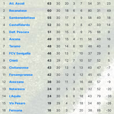
1
Atl. Ascoli
63
30
20
3
7
54
31
23
2
Recanatese
60
30
18
6
6
80
31
49
3
Sambenedettese
55
30
17
4
9
58
40
18
4
Castelfidardo
52
30
15
7
8
47
33
14
5
Delf. Pescara
51
30
15
6
9
75
66
9
6
Ancona
49
30
15
4
11
56
40
16
7
Teramo
48
30
14
6
10
46
40
6
8
FCV Senigallia
46
30
13
7
10
37
29
8
9
Chieti
43
29
12
7
10
57
52
5
10
Civitanovese
43
30
13
4
13
40
47
-7
11
Forsempronese
42
30
12
6
12
45
45
0
12
Avezzano
36
30
11
3
16
48
57
-9
13
Notaresco
24
30
5
9
16
32
52
-20
14
L'Aquila
24
30
6
6
18
43
79
-36
15
Vis Pesaro
19
29
4
7
18
34
60
-26
16
Fermana
16
30
3
7
20
38
88
-50