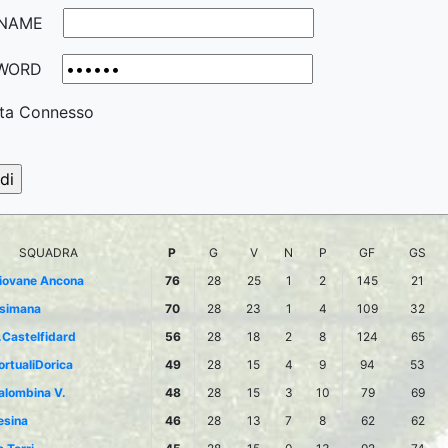
NAME
WORD
ta Connesso
SQUADRA
P
G
V
N
P
GF
GS
iovane Ancona
76
28
25
1
2
145
21
simana
70
28
23
1
4
109
32
.Castelfidard
56
28
18
2
8
124
65
ortualiDorica
49
28
15
4
9
94
53
alombina V.
48
28
15
3
10
79
69
esina
46
28
13
7
8
62
62