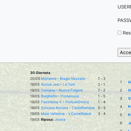
USER
PASS
Res
30 Giornata
20/05
Monserra
-
Biagio Nazzaro
1
-
3
1
G
19/05
Aurora Jesi
-
Le Torri
2
-
1
19/05
Osimana
-
Nuova Folgore
7
-
2
2
O
19/05
Borghetto
-
Ponterosso
1
-
5
3
V
19/05
Palombina V.
-
PortualiDorica
1
-
4
4
P
18/05
Giovane Ancona
-
Castelfrettese
0
-
3
19/05
Moie Vallesina
-
V.Castelfidard
3
-
4
5
P
19/05
Riposa:
Jesina
6
J