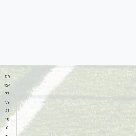
DR
124
77
59
41
10
0