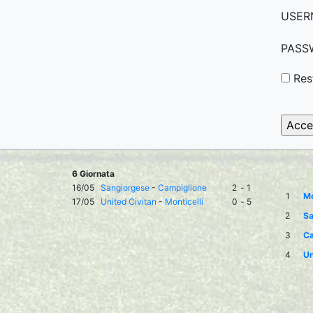
USER
PASS
Res
6 Giornata
16/05
Sangiorgese
-
Campiglione
2
-
1
1
Mo
17/05
United Civitan
-
Monticelli
0
-
5
2
Sa
3
Ca
4
Un