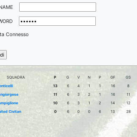
NAME
WORD
ta Connesso
SQUADRA
P
G
V
N
P
GF
GS
nticelli
13
6
4
1
1
16
8
ngiorgese
11
6
3
2
1
16
11
mpiglione
10
6
3
1
2
14
12
ited Civitan
0
6
0
0
6
13
28