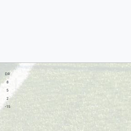
DR
8
5
2
-15