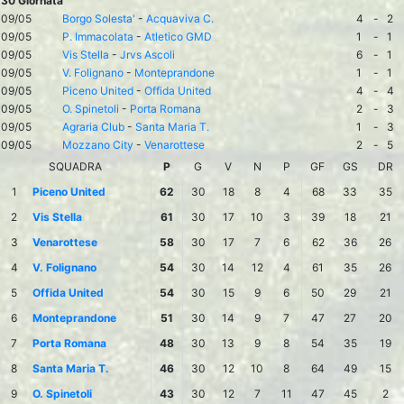
30 Giornata
09/05
Borgo Solesta'
-
Acquaviva C.
4
-
2
09/05
P. Immacolata
-
Atletico GMD
1
-
1
09/05
Vis Stella
-
Jrvs Ascoli
6
-
1
09/05
V. Folignano
-
Monteprandone
1
-
1
09/05
Piceno United
-
Offida United
4
-
4
09/05
O. Spinetoli
-
Porta Romana
2
-
3
09/05
Agraria Club
-
Santa Maria T.
1
-
3
09/05
Mozzano City
-
Venarottese
2
-
5
SQUADRA
P
G
V
N
P
GF
GS
DR
1
Piceno United
62
30
18
8
4
68
33
35
2
Vis Stella
61
30
17
10
3
39
18
21
3
Venarottese
58
30
17
7
6
62
36
26
4
V. Folignano
54
30
14
12
4
61
35
26
5
Offida United
54
30
15
9
6
50
29
21
6
Monteprandone
51
30
14
9
7
47
27
20
7
Porta Romana
48
30
13
9
8
54
35
19
8
Santa Maria T.
46
30
12
10
8
64
49
15
9
O. Spinetoli
43
30
12
7
11
47
45
2