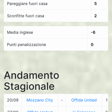
Pareggiare fuori casa
5
Sconfitte fuori casa
2
Media inglese
-6
Punti penalizzazione
0
Andamento
Stagionale
20/09
Mozzano City
-
Offida United
1