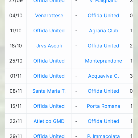
27/09
Offida United
-
V. Folignano
3
04/10
Venarottese
-
Offida United
0
11/10
Offida United
-
Agraria Club
1
18/10
Jrvs Ascoli
-
Offida United
2
25/10
Offida United
-
Monteprandone
1
01/11
Offida United
-
Acquaviva C.
3
08/11
Santa Maria T.
-
Offida United
0
15/11
Offida United
-
Porta Romana
1
22/11
Atletico GMD
-
Offida United
1
29/11
Offida United
-
P. Immacolata
1