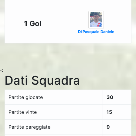
1 Gol
Di Pasquale Daniele
<
Dati Squadra
Partite giocate
30
Partite vinte
15
Partite pareggiate
9