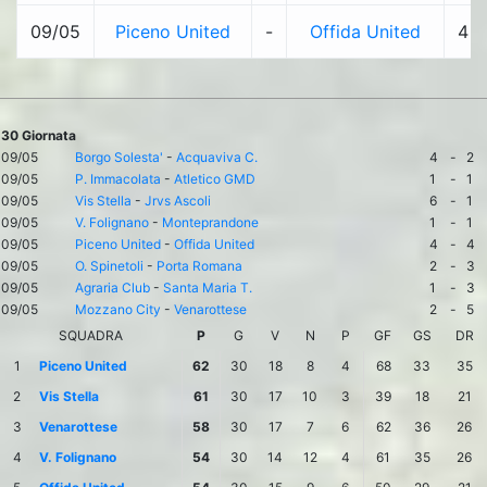
09/05
Piceno United
-
Offida United
4
30 Giornata
09/05
Borgo Solesta'
-
Acquaviva C.
4
-
2
09/05
P. Immacolata
-
Atletico GMD
1
-
1
09/05
Vis Stella
-
Jrvs Ascoli
6
-
1
09/05
V. Folignano
-
Monteprandone
1
-
1
09/05
Piceno United
-
Offida United
4
-
4
09/05
O. Spinetoli
-
Porta Romana
2
-
3
09/05
Agraria Club
-
Santa Maria T.
1
-
3
09/05
Mozzano City
-
Venarottese
2
-
5
SQUADRA
P
G
V
N
P
GF
GS
DR
1
Piceno United
62
30
18
8
4
68
33
35
2
Vis Stella
61
30
17
10
3
39
18
21
3
Venarottese
58
30
17
7
6
62
36
26
4
V. Folignano
54
30
14
12
4
61
35
26