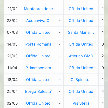
21/02
Monteprandone
-
Offida United
1
28/02
Acquaviva C.
-
Offida United
1
07/03
Offida United
-
Santa Maria T.
1
14/03
Porta Romana
-
Offida United
0
21/03
Offida United
-
Atletico GMD
2
11/04
P. Immacolata
-
Offida United
0
18/04
Offida United
-
O. Spinetoli
1
25/04
Borgo Solesta'
-
Offida United
4
02/05
Offida United
-
Vis Stella
1