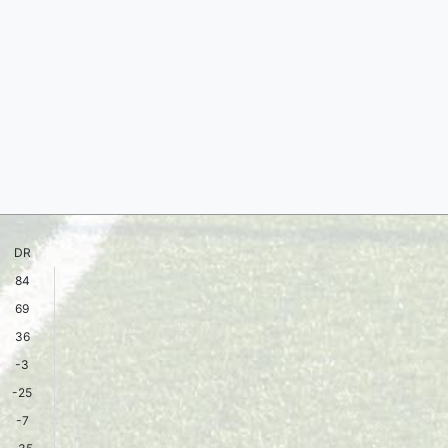
DR
84
69
36
-3
-25
-7