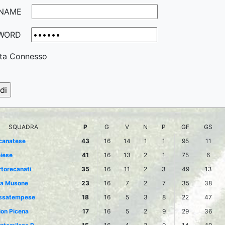
NAME
WORD
ta Connesso
SQUADRA
P
G
V
N
P
GF
GS
canatese
43
16
14
1
1
95
11
iese
41
16
13
2
1
75
6
torecanati
35
16
11
2
3
49
13
la Musone
23
16
7
2
7
35
38
ssatempese
18
16
5
3
8
22
47
ion Picena
17
16
5
2
9
29
36