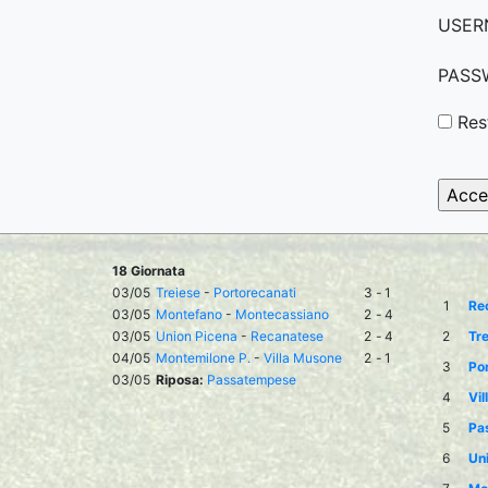
USER
PASS
Res
18 Giornata
03/05
Treiese
-
Portorecanati
3
-
1
1
Re
03/05
Montefano
-
Montecassiano
2
-
4
03/05
Union Picena
-
Recanatese
2
-
4
2
Tre
04/05
Montemilone P.
-
Villa Musone
2
-
1
3
Por
03/05
Riposa:
Passatempese
4
Vil
5
Pa
6
Un