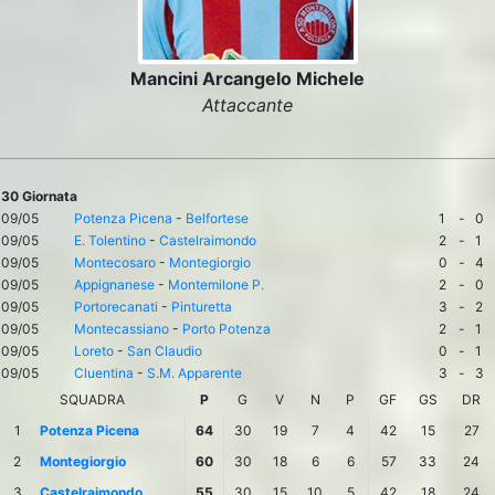
Mancini Arcangelo Michele
Attaccante
30 Giornata
09/05
Potenza Picena
-
Belfortese
1
-
0
09/05
E. Tolentino
-
Castelraimondo
2
-
1
09/05
Montecosaro
-
Montegiorgio
0
-
4
09/05
Appignanese
-
Montemilone P.
2
-
0
09/05
Portorecanati
-
Pinturetta
3
-
2
09/05
Montecassiano
-
Porto Potenza
2
-
1
09/05
Loreto
-
San Claudio
0
-
1
09/05
Cluentina
-
S.M. Apparente
3
-
3
SQUADRA
P
G
V
N
P
GF
GS
DR
1
Potenza Picena
64
30
19
7
4
42
15
27
2
Montegiorgio
60
30
18
6
6
57
33
24
3
Castelraimondo
55
30
15
10
5
42
18
24