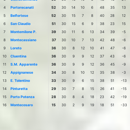
4
Portorecanati
52
30
14
10
6
48
35
13
5
Belfortese
52
30
15
7
8
40
28
12
6
San Claudio
51
30
15
6
9
38
23
15
7
Montemilone P.
39
30
11
6
13
34
39
-5
8
Montecassiano
37
30
10
7
13
42
48
-6
9
Loreto
36
30
8
12
10
41
47
-6
10
Cluentina
36
30
9
9
12
37
43
-6
11
S.M. Apparente
36
30
9
9
12
36
45
-9
12
Appignanese
34
30
8
10
12
35
38
-3
13
E. Tolentino
33
30
9
6
15
38
51
-13
14
Pinturetta
29
30
7
8
15
26
41
-15
15
Porto Potenza
28
30
8
4
18
23
42
-19
16
Montecosaro
15
30
2
9
19
18
51
-33