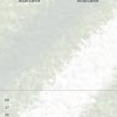
Attaccante
Attaccante
DR
37
20