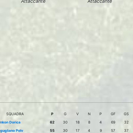
Attaccante
Attaccante
SQUADRA
P
G
V
N
P
GF
GS
nkon Dorica
62
30
18
8
4
69
32
gugliano Polv
55
30
17
4
9
57
37