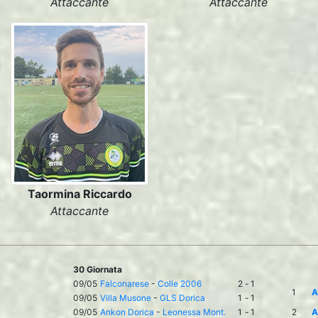
Attaccante
Attaccante
Taormina Riccardo
Attaccante
30 Giornata
09/05
Falconarese
-
Colle 2006
2
-
1
1
A
09/05
Villa Musone
-
GLS Dorica
1
-
1
09/05
Ankon Dorica
-
Leonessa Mont.
1
-
1
2
A