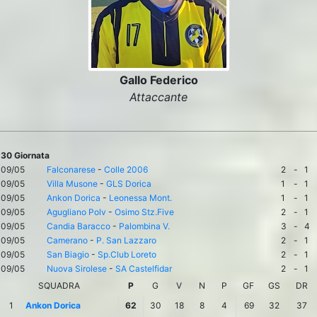
Gallo Federico
Attaccante
30 Giornata
09/05
Falconarese
-
Colle 2006
2
-
1
09/05
Villa Musone
-
GLS Dorica
1
-
1
09/05
Ankon Dorica
-
Leonessa Mont.
1
-
1
09/05
Agugliano Polv
-
Osimo Stz.Five
2
-
1
09/05
Candia Baracco
-
Palombina V.
3
-
4
09/05
Camerano
-
P. San Lazzaro
2
-
1
09/05
San Biagio
-
Sp.Club Loreto
2
-
1
09/05
Nuova Sirolese
-
SA Castelfidar
2
-
1
SQUADRA
P
G
V
N
P
GF
GS
DR
1
Ankon Dorica
62
30
18
8
4
69
32
37