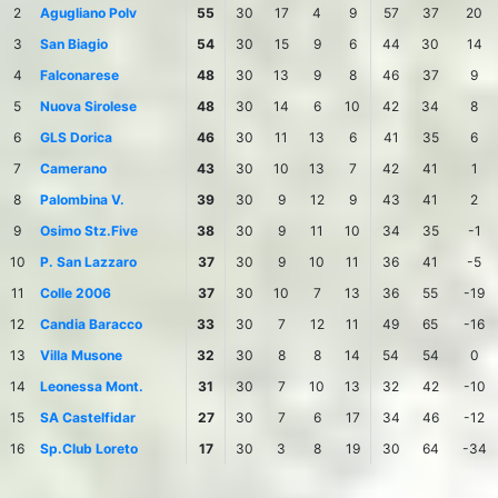
2
Agugliano Polv
55
30
17
4
9
57
37
20
3
San Biagio
54
30
15
9
6
44
30
14
4
Falconarese
48
30
13
9
8
46
37
9
5
Nuova Sirolese
48
30
14
6
10
42
34
8
6
GLS Dorica
46
30
11
13
6
41
35
6
7
Camerano
43
30
10
13
7
42
41
1
8
Palombina V.
39
30
9
12
9
43
41
2
9
Osimo Stz.Five
38
30
9
11
10
34
35
-1
10
P. San Lazzaro
37
30
9
10
11
36
41
-5
11
Colle 2006
37
30
10
7
13
36
55
-19
12
Candia Baracco
33
30
7
12
11
49
65
-16
13
Villa Musone
32
30
8
8
14
54
54
0
14
Leonessa Mont.
31
30
7
10
13
32
42
-10
15
SA Castelfidar
27
30
7
6
17
34
46
-12
16
Sp.Club Loreto
17
30
3
8
19
30
64
-34