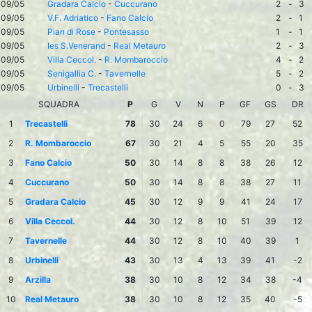
09/05
Gradara Calcio
-
Cuccurano
2
-
3
09/05
V.F. Adriatico
-
Fano Calcio
2
-
1
09/05
Pian di Rose
-
Pontesasso
1
-
1
09/05
Ies S.Venerand
-
Real Metauro
2
-
3
09/05
Villa Ceccol.
-
R. Mombaroccio
4
-
2
09/05
Senigallia C.
-
Tavernelle
5
-
2
09/05
Urbinelli
-
Trecastelli
0
-
3
SQUADRA
P
G
V
N
P
GF
GS
DR
1
Trecastelli
78
30
24
6
0
79
27
52
2
R. Mombaroccio
67
30
21
4
5
55
20
35
3
Fano Calcio
50
30
14
8
8
38
26
12
4
Cuccurano
50
30
14
8
8
38
27
11
5
Gradara Calcio
45
30
12
9
9
41
24
17
6
Villa Ceccol.
44
30
12
8
10
51
39
12
7
Tavernelle
44
30
12
8
10
40
39
1
8
Urbinelli
43
30
13
4
13
39
41
-2
9
Arzilla
38
30
10
8
12
34
38
-4
10
Real Metauro
38
30
10
8
12
35
40
-5