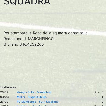
SQUADRA
Per stampare la Rosa della squadra contatta la
Redazione di MARCHEINGOL.
Giuliano
346.4232265
14 Giornata
26/02
Veregra Bulls
-
Mandolesi
2
-
3
04/03
Molini
-
Frogs Club Sp.
6
-
1
26/02
FC Muntijorgio
-
Futs. Magliano
1
-
3