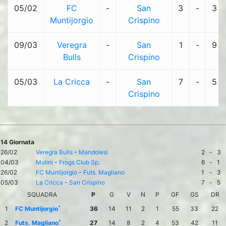
05/02
FC
-
San
3
-
3
Muntijorgio
Crispino
09/03
Veregra
-
San
1
-
9
Bulls
Crispino
05/03
La Cricca
-
San
7
-
5
Crispino
14 Giornata
26/02
Veregra Bulls
-
Mandolesi
2
-
3
04/03
Molini
-
Frogs Club Sp.
6
-
1
26/02
FC Muntijorgio
-
Futs. Magliano
1
-
3
05/03
La Cricca
-
San Crispino
7
-
5
SQUADRA
P
G
V
N
P
GF
GS
DR
*
1
FC Muntijorgio
36
14
11
2
1
55
33
22
*
2
Futs. Magliano
27
14
8
2
4
53
42
11