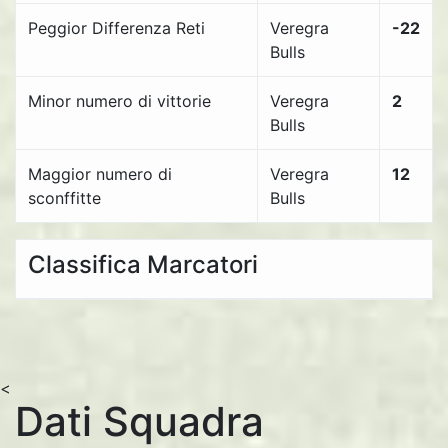
Peggior Differenza Reti
Veregra
-22
Bulls
Minor numero di vittorie
Veregra
2
Bulls
Maggior numero di
Veregra
12
sconffitte
Bulls
Classifica Marcatori
<
Dati Squadra