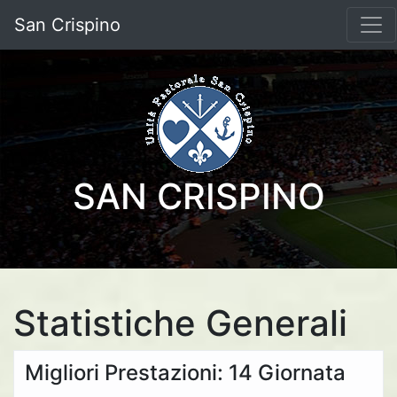
San Crispino
SAN CRISPINO
Statistiche Generali
Migliori Prestazioni: 14 Giornata