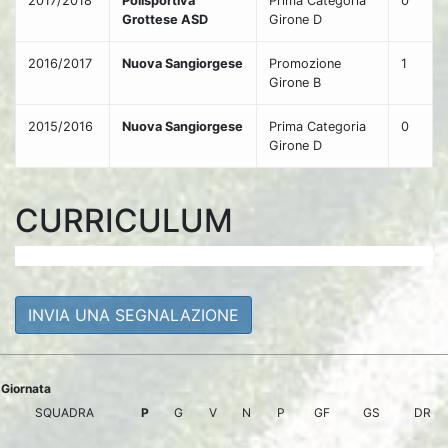
2017/2018
Polisportiva
Prima Categoria
0
Grottese ASD
Girone D
2016/2017
Nuova Sangiorgese
Promozione
1
Girone B
2015/2016
Nuova Sangiorgese
Prima Categoria
0
Girone D
CURRICULUM
INVIA UNA SEGNALAZIONE
Giornata
SQUADRA
P
G
V
N
P
GF
GS
DR