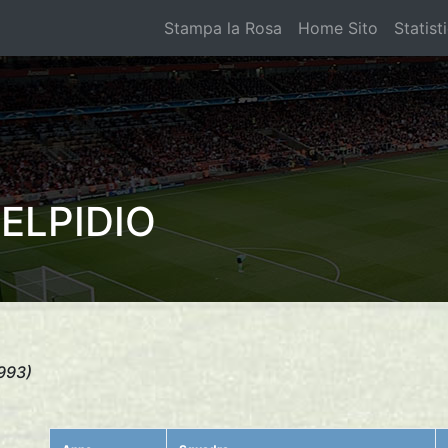
Stampa la Rosa
Home Sito
Statist
ELPIDIO
993)