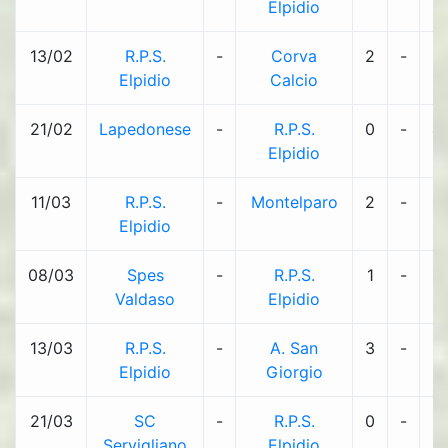
Elpidio
13/02
R.P.S.
-
Corva
2
-
1
Elpidio
Calcio
21/02
Lapedonese
-
R.P.S.
0
-
4
Elpidio
11/03
R.P.S.
-
Montelparo
2
-
0
Elpidio
08/03
Spes
-
R.P.S.
1
-
2
Valdaso
Elpidio
13/03
R.P.S.
-
A. San
3
-
2
Elpidio
Giorgio
21/03
SC
-
R.P.S.
0
-
0
Servigliano
Elpidio