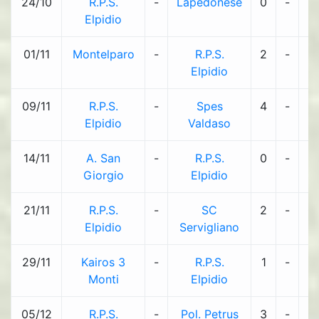
24/10
R.P.S.
-
Lapedonese
0
-
2
Elpidio
01/11
Montelparo
-
R.P.S.
2
-
2
Elpidio
09/11
R.P.S.
-
Spes
4
-
5
Elpidio
Valdaso
14/11
A. San
-
R.P.S.
0
-
2
Giorgio
Elpidio
21/11
R.P.S.
-
SC
2
-
0
Elpidio
Servigliano
29/11
Kairos 3
-
R.P.S.
1
-
2
Monti
Elpidio
05/12
R.P.S.
-
Pol. Petrus
3
-
3