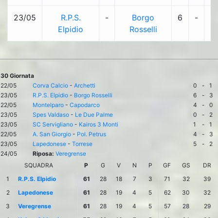
23/05
R.P.S.
-
Borgo
6
-
3
Elpidio
Rosselli
30 Giornata
22/05
Corva Calcio
-
Archetti
0
-
1
23/05
R.P.S. Elpidio
-
Borgo Rosselli
6
-
3
22/05
Montelparo
-
Capodarco
4
-
0
23/05
Spes Valdaso
-
Le Due Palme
0
-
2
23/05
SC Servigliano
-
Kairos 3 Monti
1
-
1
22/05
A. San Giorgio
-
Pol. Petrus
4
-
3
23/05
Lapedonese
-
Torrese
5
-
2
24/05
Riposa:
Veregrense
SQUADRA
P
G
V
N
P
GF
GS
DR
1
R.P.S. Elpidio
61
28
18
7
3
71
32
39
2
Lapedonese
61
28
19
4
5
62
30
32
3
Veregrense
61
28
19
4
5
57
28
29