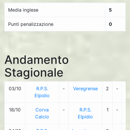
Media inglese
5
Punti penalizzazione
0
Andamento
Stagionale
03/10
R.P.S.
-
Veregrense
2
-
2
Elpidio
18/10
Corva
-
R.P.S.
1
-
1
Calcio
Elpidio