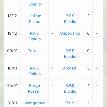
Elpidio
13/12
Le Due
-
R.P.S.
2
-
1
Palme
Elpidio
19/12
R.P.S.
-
Capodarco
6
-
1
Elpidio
09/01
Torrese
-
R.P.S.
0
-
2
Elpidio
16/01
R.P.S.
-
Archetti
5
-
0
Elpidio
24/01
Borgo
-
R.P.S.
1
-
1
Rosselli
Elpidio
31/01
Veregrense
-
R.P.S.
1
-
1