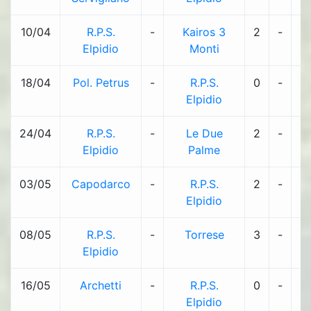
10/04
R.P.S.
-
Kairos 3
2
-
1
Elpidio
Monti
18/04
Pol. Petrus
-
R.P.S.
0
-
1
Elpidio
24/04
R.P.S.
-
Le Due
2
-
0
Elpidio
Palme
03/05
Capodarco
-
R.P.S.
2
-
8
Elpidio
08/05
R.P.S.
-
Torrese
3
-
1
Elpidio
16/05
Archetti
-
R.P.S.
0
-
2
Elpidio