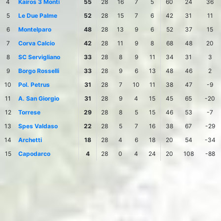
4
Kairos 3 Monti
55
28
16
7
5
60
24
36
5
Le Due Palme
52
28
15
7
6
42
31
11
6
Montelparo
48
28
13
9
6
52
37
15
7
Corva Calcio
42
28
11
9
8
68
48
20
8
SC Servigliano
33
28
8
9
11
34
31
3
9
Borgo Rosselli
33
28
9
6
13
48
46
2
10
Pol. Petrus
31
28
7
10
11
38
47
-9
11
A. San Giorgio
31
28
9
4
15
45
65
-20
12
Torrese
29
28
8
5
15
46
53
-7
13
Spes Valdaso
22
28
5
7
16
38
67
-29
14
Archetti
18
28
4
6
18
20
54
-34
15
Capodarco
4
28
0
4
24
20
108
-88