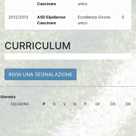
Cascinare
unico
2012/2013
ASD Elpidiense
Eccellenza Girone
0
Cascinare
unico
CURRICULUM
INVIA UNA SEGNALAZIONE
Giornata
SQUADRA
P
G
V
N
P
GF
GS
DR