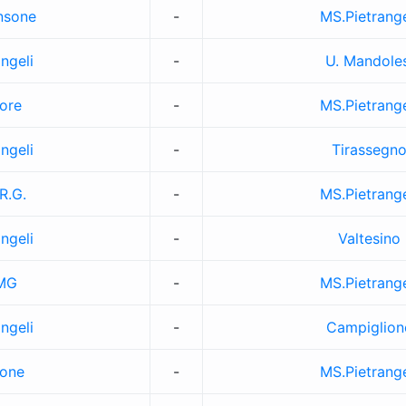
nsone
-
MS.Pietrange
ngeli
-
U. Mandoles
ore
-
MS.Pietrange
ngeli
-
Tirassegn
 R.G.
-
MS.Pietrange
ngeli
-
Valtesino
 MG
-
MS.Pietrange
ngeli
-
Campiglion
tone
-
MS.Pietrange