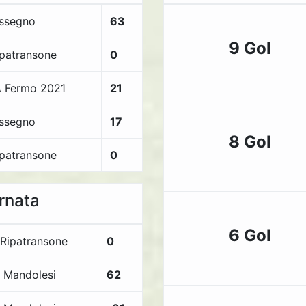
assegno
63
9 Gol
ipatransone
0
 Fermo 2021
21
assegno
17
8 Gol
ipatransone
0
ornata
6 Gol
.Ripatransone
0
. Mandolesi
62