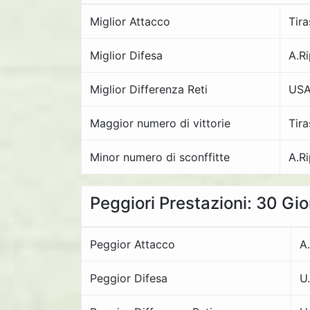
Miglior Attacco
Tir
Miglior Difesa
A.R
Miglior Differenza Reti
USA
Maggior numero di vittorie
Tir
Minor numero di sconffitte
A.R
Peggiori Prestazioni: 30 Gi
Peggior Attacco
A
Peggior Difesa
U