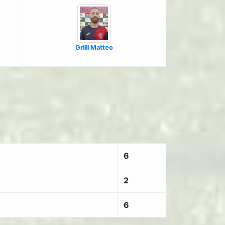
Grilli Matteo
6
2
6