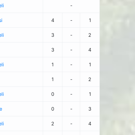
li
-
i
4
-
1
li
3
-
2
o
3
-
4
li
1
-
1
1
-
2
li
0
-
1
e
0
-
3
li
2
-
4