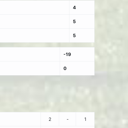
4
5
5
-19
0
o
2
-
1