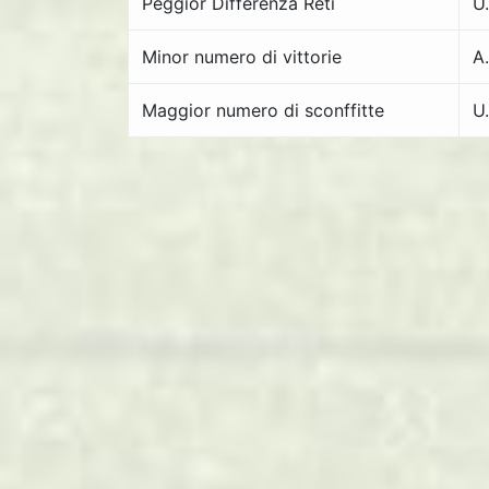
Peggior Differenza Reti
U
Minor numero di vittorie
A
Maggior numero di sconffitte
U