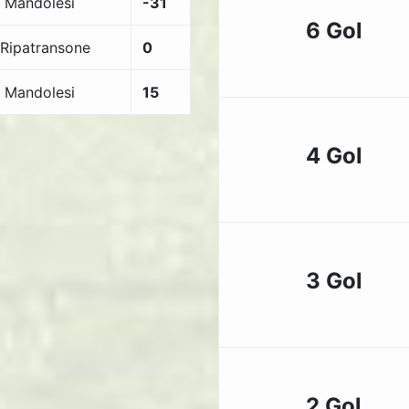
. Mandolesi
-31
6 Gol
.Ripatransone
0
. Mandolesi
15
4 Gol
3 Gol
2 Gol