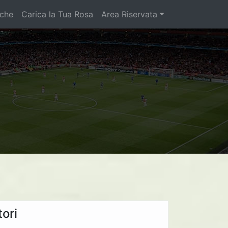
iche
Carica la Tua Rosa
Area Riservata
ori