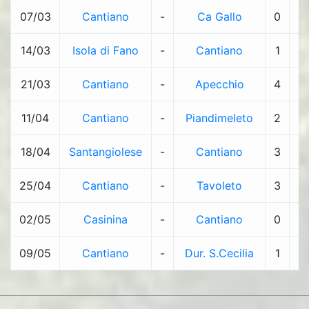
07/03
Cantiano
-
Ca Gallo
0
-
14/03
Isola di Fano
-
Cantiano
1
-
21/03
Cantiano
-
Apecchio
4
-
11/04
Cantiano
-
Piandimeleto
2
-
18/04
Santangiolese
-
Cantiano
3
-
25/04
Cantiano
-
Tavoleto
3
-
02/05
Casinina
-
Cantiano
0
-
09/05
Cantiano
-
Dur. S.Cecilia
1
-