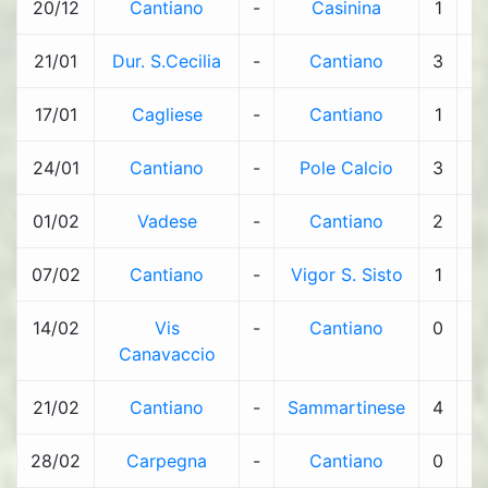
20/12
Cantiano
-
Casinina
1
-
21/01
Dur. S.Cecilia
-
Cantiano
3
-
17/01
Cagliese
-
Cantiano
1
-
24/01
Cantiano
-
Pole Calcio
3
-
01/02
Vadese
-
Cantiano
2
-
07/02
Cantiano
-
Vigor S. Sisto
1
-
14/02
Vis
-
Cantiano
0
-
Canavaccio
21/02
Cantiano
-
Sammartinese
4
-
28/02
Carpegna
-
Cantiano
0
-