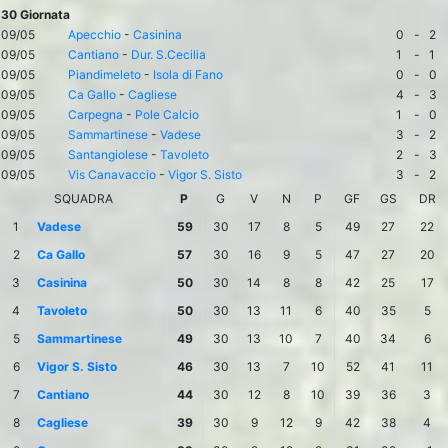
30 Giornata
09/05
Apecchio
-
Casinina
0
-
2
09/05
Cantiano
-
Dur. S.Cecilia
1
-
1
09/05
Piandimeleto
-
Isola di Fano
0
-
0
09/05
Ca Gallo
-
Cagliese
4
-
3
09/05
Carpegna
-
Pole Calcio
1
-
0
09/05
Sammartinese
-
Vadese
3
-
2
09/05
Santangiolese
-
Tavoleto
2
-
3
09/05
Vis Canavaccio
-
Vigor S. Sisto
3
-
2
SQUADRA
P
G
V
N
P
GF
GS
DR
1
Vadese
59
30
17
8
5
49
27
22
2
Ca Gallo
57
30
16
9
5
47
27
20
3
Casinina
50
30
14
8
8
42
25
17
4
Tavoleto
50
30
13
11
6
40
35
5
5
Sammartinese
49
30
13
10
7
40
34
6
6
Vigor S. Sisto
46
30
13
7
10
52
41
11
7
Cantiano
44
30
12
8
10
39
36
3
8
Cagliese
39
30
9
12
9
42
38
4