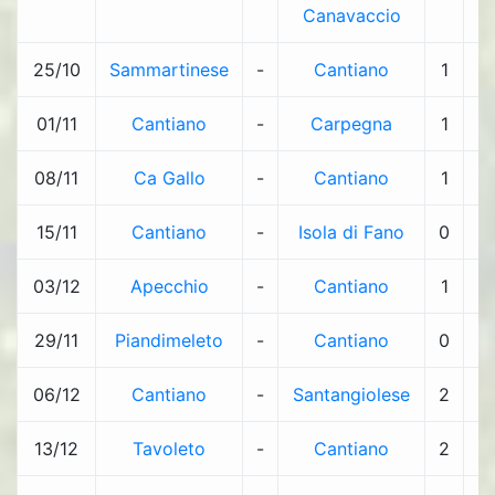
Canavaccio
25/10
Sammartinese
-
Cantiano
1
-
01/11
Cantiano
-
Carpegna
1
-
08/11
Ca Gallo
-
Cantiano
1
-
15/11
Cantiano
-
Isola di Fano
0
-
03/12
Apecchio
-
Cantiano
1
-
29/11
Piandimeleto
-
Cantiano
0
-
06/12
Cantiano
-
Santangiolese
2
-
13/12
Tavoleto
-
Cantiano
2
-