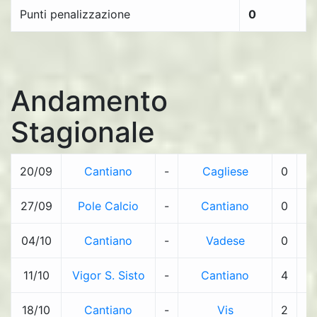
Punti penalizzazione
0
Andamento
Stagionale
20/09
Cantiano
-
Cagliese
0
-
27/09
Pole Calcio
-
Cantiano
0
-
04/10
Cantiano
-
Vadese
0
-
11/10
Vigor S. Sisto
-
Cantiano
4
-
18/10
Cantiano
-
Vis
2
-