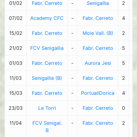
01/02
Fabr. Cerreto
-
Senigallia
2
-
07/02
Academy CFC
-
Fabr. Cerreto
4
-
15/02
Fabr. Cerreto
-
Moie Vall. (B)
2
-
21/02
FCV Senigallia
-
Fabr. Cerreto
5
-
01/03
Fabr. Cerreto
-
Aurora Jesi
5
-
11/03
Senigallia (B)
-
Fabr. Cerreto
2
-
15/03
Fabr. Cerreto
-
PortualiDorica
4
-
23/03
Le Torri
-
Fabr. Cerreto
0
-
11/04
FCV Senigal.
-
Fabr. Cerreto
2
-
B