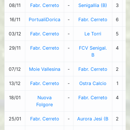
08/11
Fabr. Cerreto
-
Senigallia (B)
3
-
16/11
PortualiDorica
-
Fabr. Cerreto
6
-
03/12
Fabr. Cerreto
-
Le Torri
5
-
29/11
Fabr. Cerreto
-
FCV Senigal.
4
-
B
07/12
Moie Vallesina
-
Fabr. Cerreto
2
-
13/12
Fabr. Cerreto
-
Ostra Calcio
1
-
18/01
Nuova
-
Fabr. Cerreto
4
-
Folgore
25/01
Fabr. Cerreto
-
Aurora Jesi (B
2
-