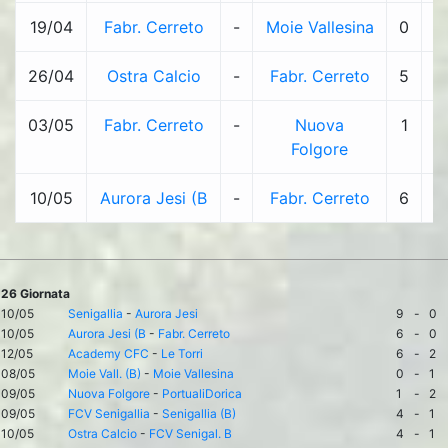
19/04
Fabr. Cerreto
-
Moie Vallesina
0
-
26/04
Ostra Calcio
-
Fabr. Cerreto
5
-
03/05
Fabr. Cerreto
-
Nuova
1
-
Folgore
10/05
Aurora Jesi (B
-
Fabr. Cerreto
6
-
26 Giornata
10/05
Senigallia
-
Aurora Jesi
9
-
0
10/05
Aurora Jesi (B
-
Fabr. Cerreto
6
-
0
12/05
Academy CFC
-
Le Torri
6
-
2
08/05
Moie Vall. (B)
-
Moie Vallesina
0
-
1
09/05
Nuova Folgore
-
PortualiDorica
1
-
2
09/05
FCV Senigallia
-
Senigallia (B)
4
-
1
10/05
Ostra Calcio
-
FCV Senigal. B
4
-
1