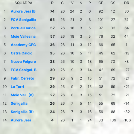
SQUADRA
P
G
V
N
P
GF
GS
DR
1
Aurora Jesi (B
74
26
24
2
0
92
12
80
2
FCV Senigallia
65
26
21
2
3
101
27
74
3
PortualiDorica
57
26
18
3
5
97
33
64
4
Moie Vallesina
57
26
18
3
5
76
32
44
5
Academy CFC
36
26
11
3
12
66
65
1
6
Ostra Calcio
35
26
10
5
11
49
62
-13
7
Nuova Folgore
33
26
10
3
13
65
73
-8
8
FCV Senigal. B
30
26
9
3
14
42
69
-27
9
Fabr. Cerreto
29
26
9
2
15
51
72
-21
10
Le Torri
29
26
9
2
15
38
59
-21
11
Moie Vall. (B)
27
26
8
3
15
51
72
-21
12
Senigallia
26
26
7
5
14
55
69
-14
13
Senigallia (B)
24
26
7
3
16
56
88
-32
14
Aurora Jesi
4
26
1
1
24
33
139
-106