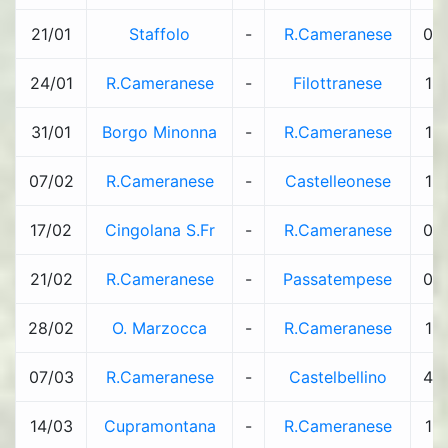
21/01
Staffolo
-
R.Cameranese
0
24/01
R.Cameranese
-
Filottranese
1
31/01
Borgo Minonna
-
R.Cameranese
1
07/02
R.Cameranese
-
Castelleonese
1
17/02
Cingolana S.Fr
-
R.Cameranese
0
21/02
R.Cameranese
-
Passatempese
0
28/02
O. Marzocca
-
R.Cameranese
1
07/03
R.Cameranese
-
Castelbellino
4
14/03
Cupramontana
-
R.Cameranese
1