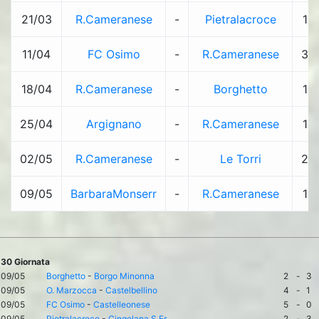
21/03
R.Cameranese
-
Pietralacroce
1
11/04
FC Osimo
-
R.Cameranese
3
18/04
R.Cameranese
-
Borghetto
1
25/04
Argignano
-
R.Cameranese
1
02/05
R.Cameranese
-
Le Torri
2
09/05
BarbaraMonserr
-
R.Cameranese
1
30 Giornata
09/05
Borghetto
-
Borgo Minonna
2
-
3
09/05
O. Marzocca
-
Castelbellino
4
-
1
09/05
FC Osimo
-
Castelleonese
5
-
0
09/05
Pietralacroce
-
Cingolana S.Fr
2
-
3