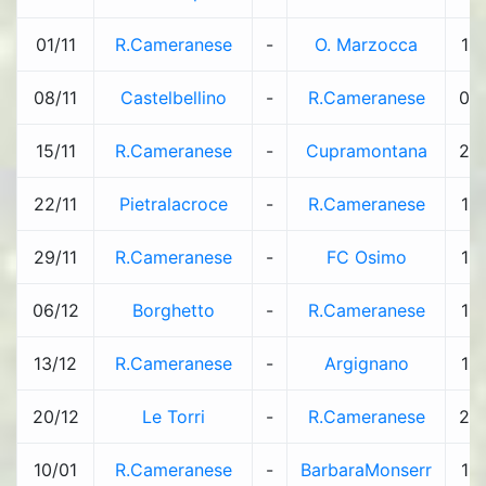
01/11
R.Cameranese
-
O. Marzocca
1
08/11
Castelbellino
-
R.Cameranese
0
15/11
R.Cameranese
-
Cupramontana
2
22/11
Pietralacroce
-
R.Cameranese
1
29/11
R.Cameranese
-
FC Osimo
1
06/12
Borghetto
-
R.Cameranese
1
13/12
R.Cameranese
-
Argignano
1
20/12
Le Torri
-
R.Cameranese
2
10/01
R.Cameranese
-
BarbaraMonserr
1