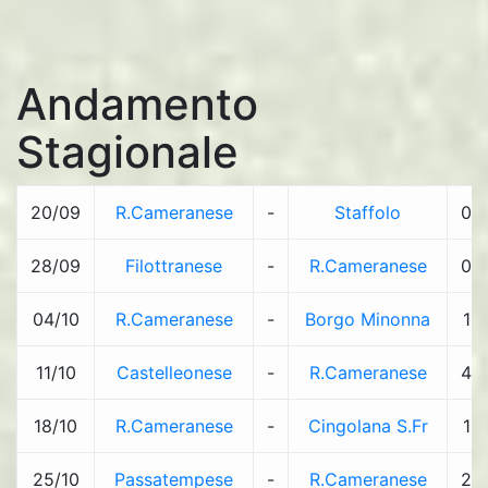
Andamento
Stagionale
20/09
R.Cameranese
-
Staffolo
0
28/09
Filottranese
-
R.Cameranese
0
04/10
R.Cameranese
-
Borgo Minonna
1
11/10
Castelleonese
-
R.Cameranese
4
18/10
R.Cameranese
-
Cingolana S.Fr
1
25/10
Passatempese
-
R.Cameranese
2