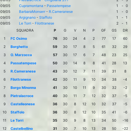
09/05
Cupramontana
-
Passatempese
1
-
0
09/05
BarbaraMonserr
-
R.Cameranese
1
-
0
09/05
Argignano
-
Staffolo
1
-
1
09/05
Le Torri
-
Filottranese
2
-
1
SQUADRA
P
G
V
N
P
GF
GS
DR
1
FC Osimo
76
30
24
4
2
77
17
60
2
Borghetto
59
30
17
8
5
61
32
29
3
O. Marzocca
57
30
17
6
7
48
23
25
4
Passatempese
50
30
14
8
8
41
28
13
5
R.Cameranese
43
30
12
7
11
39
31
8
6
Filottranese
42
30
11
9
10
34
38
-4
7
Borgo Minonna
41
30
10
11
9
30
32
-2
8
Pietralacroce
40
30
11
7
12
32
37
-5
9
Castelleonese
36
30
8
12
10
32
37
-5
10
Staffolo
36
30
8
12
10
35
41
-6
11
Le Torri
35
30
9
8
13
34
50
-16
12
Castelbellino
31
30
7
10
13
28
50
-22