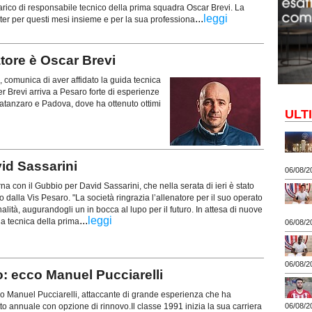
carico di responsabile tecnico della prima squadra Oscar Brevi. La
...
leggi
ister per questi mesi insieme e per la sua professiona
tore è Oscar Brevi
 comunica di aver affidato la guida tecnica
r Brevi arriva a Pesaro forte di esperienze
atanzaro e Padova, dove ha ottenuto ottimi
ULT
id Sassarini
06/08/2
erna con il Gubbio per David Sassarini, che nella serata di ieri è stato
 dalla Vis Pesaro. "La società ringrazia l’allenatore per il suo operato
alità, augurandogli un in bocca al lupo per il futuro. In attesa di nuove
...
leggi
a tecnica della prima
06/08/2
06/08/2
 ecco Manuel Pucciarelli
sso Manuel Pucciarelli, attaccante di grande esperienza che ha
06/08/2
to annuale con opzione di rinnovo.Il classe 1991 inizia la sua carriera