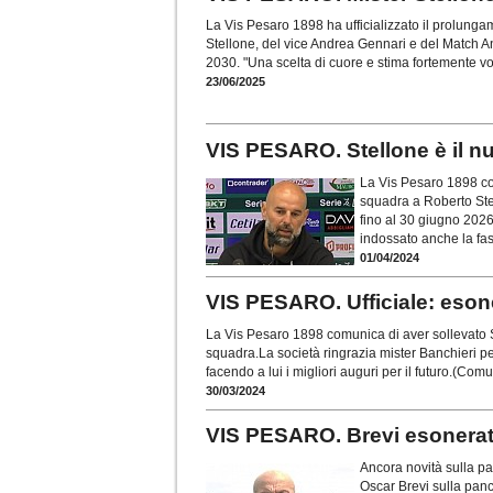
La Vis Pesaro 1898 ha ufficializzato il prolungam
Stellone, del vice Andrea Gennari e del Match 
2030. "Una scelta di cuore e stima fortemente v
23/06/2025
VIS PESARO. Stellone è il n
La Vis Pesaro 1898 com
squadra a Roberto Stel
fino al 30 giugno 2026.
indossato anche la fas
01/04/2024
VIS PESARO. Ufficiale: eson
La Vis Pesaro 1898 comunica di aver sollevato S
squadra.La società ringrazia mister Banchieri pe
facendo a lui i migliori auguri per il futuro.(Com
30/03/2024
VIS PESARO. Brevi esonerato
Ancora novità sulla pa
Oscar Brevi sulla pan