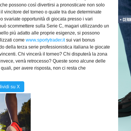
he possono così divertirsi a pronosticare non solo
 il vincitore del torneo o quale tra due determinate
 svariate opportunità di giocata presso i vari
 si può scommettere sulla Serie C, magari utilizzando un
ello più adatto alle proprie esigenze, si possono
alizzati come
www.sportytrader.it
sui vari bonus
do della terza serie professionistica italiana le giocate
incenti. Chi vincerà il torneo? Chi disputerà la zona
i, invece, verrà retrocesso? Queste sono alcune delle
quali, per avere risposta, non ci resta che
ividi su X