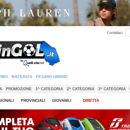
Contattaci
RMO
MACERATA
PESARO URBINO
A
PROMOZIONE
1^ CATEGORIA
2^ CATEGORIA
3^ CATEGORIA
IONALI
PROVINCIALI
GIOVANILI
DIRETTA