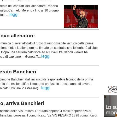
ento dei contratti dell’allenatore Roberto
Analyst Carmelo Merenda fino al 30 giugno
...
leggi
oluta
uovo allenatore
unica di aver affidato il ruolo di responsabile tecnico della prima
lone (foto). L’allenatore ha firmato un contratto che lo legherà al club
Dopo una carriera calcistica ad alti livelli tra Napoli – dove ha
...
leggi
cia di capitano –, Genoa, T
erato Banchieri
imone Banchieri dall’incarico di responsabile tecnico della prima
r la professionalità e l’impegno profuso in questo anno di lavoro,
...
leggi
unicato Ufficiale Vis Pesaro)
, arriva Banchieri
nchina della Vis Pesaro. E' durata appena 4 mesi l'esperienza di
china biancorossa. Il comunicato: "La VIS PESARO 1898 comunica di