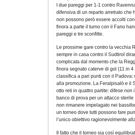
I due pareggi per 1-1 contro Ravenn
difensiva di un reparto arretrato che
non possono però essere accolti con
finora a parte il turno con il Fano h
pareggi e tre sconfitte.
Le prossime gare contro la vecchia R
sempre in casa contro il Sudtirol dir
complicata dal momento che la Reggi
finora segnato caterve di gol (11 in 4 
classifica a pari punti con il Padova:
alla promozione. La Feralpisalò e il 
otto reti in quattro partite: difese n
banco di prova per un attacco sterile
non rimanere impelagato nei bassifond
un torneo dove tutti possono fare pun
l’unico obiettivo ragionevolmente all
Il fatto che il torneo sia così equilib