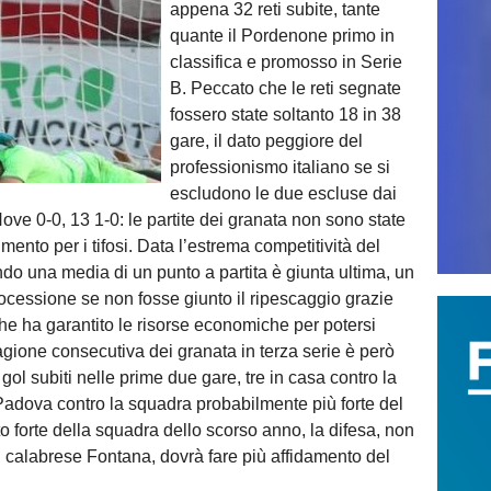
appena 32 reti subite, tante
quante il Pordenone primo in
classifica e promosso in Serie
B. Peccato che le reti segnate
fossero state soltanto 18 in 38
gare, il dato peggiore del
professionismo italiano se si
escludono le due escluse dai
ve 0-0, 13 1-0: le partite dei granata non sono state
mento per i tifosi. Data l’estrema competitività del
o una media di un punto a partita è giunta ultima, un
trocessione se non fosse giunto il ripescaggio grazie
he ha garantito le risorse economiche per potersi
agione consecutiva dei granata in terza serie è però
 gol subiti nelle prime due gare, tre in casa contro la
adova contro la squadra probabilmente più forte del
o forte della squadra dello scorso anno, la difesa, non
 il calabrese Fontana, dovrà fare più affidamento del