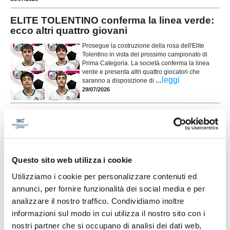
ELITE TOLENTINO conferma la linea verde:
ecco altri quattro giovani
Prosegue la costruzione della rosa dell'Elite
Tolentino in vista del prossimo campionato di
Prima Categoria. La società conferma la linea
verde e presenta altri quattro giocatori che
...
leggi
saranno a disposizione di
29/07/2026
UNION PICENA, mercato giovane e
ambizioso: le novità
POTENZA PICENA. La Union Picena continua a costruire con decisione la
rosa che affronterà la stagione 2026/2027, puntando su un mix di giovani
talenti, giocatori già pronti per la categoria e figure di esperienza nell'area
Questo sito web utilizza i cookie
tecnica. Il club di Potenza Picena ha ufficializzato una serie di innesti che
...
leggi
confermano la volontà di dare contin
Utilizziamo i cookie per personalizzare contenuti ed
29/07/2026
annunci, per fornire funzionalità dei social media e per
analizzare il nostro traffico. Condividiamo inoltre
LORESE. Prende forma la nuova squadra di
informazioni sul modo in cui utilizza il nostro sito con i
mister Malatesta
nostri partner che si occupano di analisi dei dati web,
...
leggi