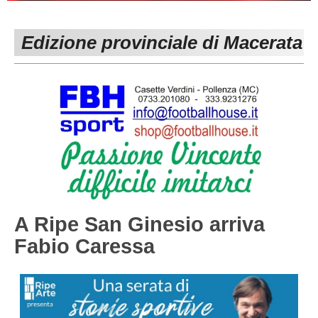
PESARO URBINO
PROMOZIONE
DIRETTA
Edizione provinciale di Macerata
Carica la tua Rosa
1^ CATEGORIA
2^ CATEGORIA
3^ CATEGORIA
GIOVANILI
A Ripe San Ginesio arriva
Fabio Caressa