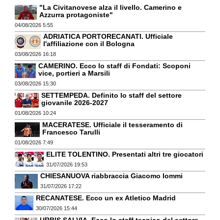
"La Civitanovese alza il livello. Camerino e
Azzurra protagoniste"
04/08/2026 5:55
ADRIATICA PORTORECANATI. Ufficiale
l'affiliazione con il Bologna
03/08/2026 16:18
CAMERINO. Ecco lo staff di Fondati: Scoponi
vice, portieri a Marsili
03/08/2026 15:30
SETTEMPEDA. Definito lo staff del settore
giovanile 2026-2027
01/08/2026 10:24
MACERATESE. Ufficiale il tesseramento di
Francesco Tarulli
01/08/2026 7:49
ELITE TOLENTINO. Presentati altri tre giocatori
31/07/2026 19:53
CHIESANUOVA riabbraccia Giacomo Iommi
31/07/2026 17:22
RECANATESE. Ecco un ex Atletico Madrid
30/07/2026 15:44
URBIS SALVIA. Ecco lo staff tecnico del settore