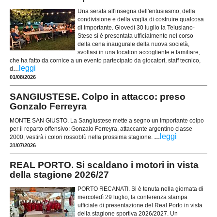
Una serata all'insegna dell'entusiasmo, della
condivisione e della voglia di costruire qualcosa
di importante. Giovedì 30 luglio la Telusiano-
Stese si è presentata ufficialmente nel corso
della cena inaugurale della nuova società,
svoltasi in una location accogliente e familiare,
che ha fatto da cornice a un evento partecipato da giocatori, staff tecnico,
...
leggi
d
01/08/2026
SANGIUSTESE. Colpo in attacco: preso
Gonzalo Ferreyra
MONTE SAN GIUSTO. La Sangiustese mette a segno un importante colpo
per il reparto offensivo: Gonzalo Ferreyra, attaccante argentino classe
...
leggi
2000, vestirà i colori rossoblù nella prossima stagione.
31/07/2026
REAL PORTO. Si scaldano i motori in vista
della stagione 2026/27
PORTO RECANATI. Si è tenuta nella giornata di
mercoledì 29 luglio, la conferenza stampa
ufficiale di presentazione del Real Porto in vista
della stagione sportiva 2026/2027. Un