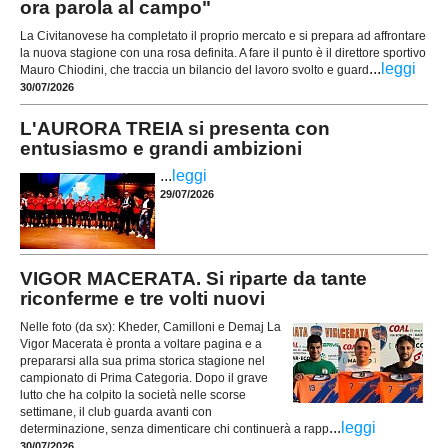
ora parola al campo"
La Civitanovese ha completato il proprio mercato e si prepara ad affrontare
la nuova stagione con una rosa definita. A fare il punto è il direttore sportivo
...
leggi
Mauro Chiodini, che traccia un bilancio del lavoro svolto e guard
30/07/2026
L'AURORA TREIA si presenta con
entusiasmo e grandi ambizioni
...
leggi
29/07/2026
VIGOR MACERATA. Si riparte da tante
riconferme e tre volti nuovi
Nelle foto (da sx): Kheder, Camilloni e Demaj La
Vigor Macerata è pronta a voltare pagina e a
prepararsi alla sua prima storica stagione nel
campionato di Prima Categoria. Dopo il grave
lutto che ha colpito la società nelle scorse
settimane, il club guarda avanti con
...
leggi
determinazione, senza dimenticare chi continuerà a rapp
30/07/2026