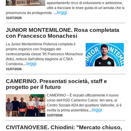
appuntamento ricco di entusiasmo e ambizione,
utile a tracciare le linee guida di un’annata che si
...
leggi
preannuncia da protagonista.
31/07/2026
JUNIOR MONTEMILONE. Rosa completata
con Francesco Monachesi
La Junior Montemilone Pollenza completa il
proprio organico con l'ingaggio del
centrocampista classe '95 Francesco Monachesi
(foto), reduce dall'ultima stagione al CSKA
...
leggi
Corridonia
31/07/2026
CAMERINO. Presentati società, staff e
progetto per il futuro
CAMERINO – È iniziato ufficialmente il nuovo
corso dell'ASD Camerino Calcio. Ieri sera, al
Centro Sociale ADA del quartiere Vallicelle, si è
...
leggi
svolta la prima assemblea
31/07/2026
CIVITANOVESE. Chiodini: "Mercato chiuso,