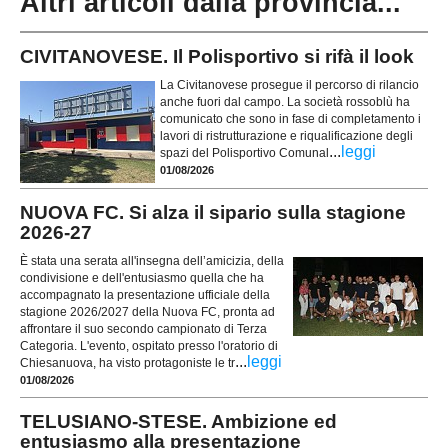
Altri articoli dalla provincia...
CIVITANOVESE. Il Polisportivo si rifà il look
La Civitanovese prosegue il percorso di rilancio
anche fuori dal campo. La società rossoblù ha
comunicato che sono in fase di completamento i
lavori di ristrutturazione e riqualificazione degli
...
leggi
spazi del Polisportivo Comunal
01/08/2026
NUOVA FC. Si alza il sipario sulla stagione
2026-27
È stata una serata all'insegna dell’amicizia, della
condivisione e dell'entusiasmo quella che ha
accompagnato la presentazione ufficiale della
stagione 2026/2027 della Nuova FC, pronta ad
affrontare il suo secondo campionato di Terza
Categoria. L'evento, ospitato presso l'oratorio di
...
leggi
Chiesanuova, ha visto protagoniste le tr
01/08/2026
TELUSIANO-STESE. Ambizione ed
entusiasmo alla presentazione