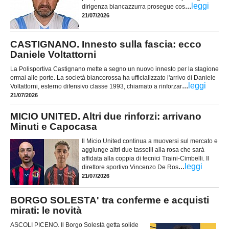
...
leggi
dirigenza biancazzurra prosegue cos
21/07/2026
CASTIGNANO. Innesto sulla fascia: ecco
Daniele Voltattorni
La Polisportiva Castignano mette a segno un nuovo innesto per la stagione
ormai alle porte. La società biancorossa ha ufficializzato l'arrivo di Daniele
...
leggi
Voltattorni, esterno difensivo classe 1993, chiamato a rinforzar
21/07/2026
MICIO UNITED. Altri due rinforzi: arrivano
Minuti e Capocasa
Il Micio United continua a muoversi sul mercato e
aggiunge altri due tasselli alla rosa che sarà
affidata alla coppia di tecnici Traini-Cimbelli. Il
...
leggi
direttore sportivo Vincenzo De Ros
21/07/2026
BORGO SOLESTA' tra conferme e acquisti
mirati: le novità
ASCOLI PICENO. Il Borgo Solestà getta solide