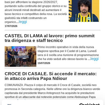
basi per affrontare la stagione 2026/2027,
puntando sulla continuità del gruppo storico e su
alcuni innesti mirati destinati ad aumentare il
tasso tecnico e competitivo della rosa. La società
gialloblù sta infatti costruendo un
...
leggi
organico
17/07/2026
CASTEL DI LAMA al lavoro: primo summit
tra dirigenza e staff tecnico
Primo incontro operativo in vista della nuova
stagione sportiva per il Castel di Lama. Lunedì
sera si è svolta una riunione di programmazione
...
leggi
che ha visto seduti allo stesso tavolo la
15/07/2026
CROCE DI CASALE. Si accende il mercato:
in attacco arriva Papa Ndiour
COMUNANZA. Piazza il colpo di mercato il Croce di Casale, società neo
promossa in Seconda categoria. Nelle ultime ore la dirigenza bianco-verde
capitanata dal presidente Marco Antognozzi ha acquisito le prestazioni
sportive di un attaccante dal notevole potenziale come Abdoulaye Papa
...
leggi
Ndiour.