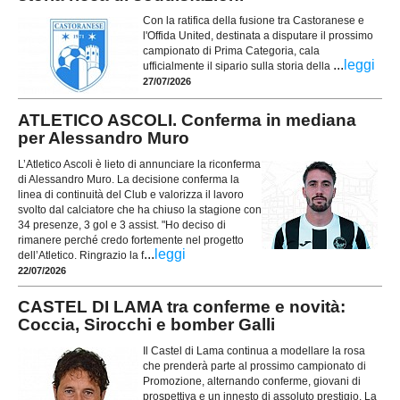
Con la ratifica della fusione tra Castoranese e
l'Offida United, destinata a disputare il prossimo
campionato di Prima Categoria, cala
...
leggi
ufficialmente il sipario sulla storia della
27/07/2026
ATLETICO ASCOLI. Conferma in mediana
per Alessandro Muro
L’Atletico Ascoli è lieto di annunciare la riconferma
di Alessandro Muro. La decisione conferma la
linea di continuità del Club e valorizza il lavoro
svolto dal calciatore che ha chiuso la stagione con
34 presenze, 3 gol e 3 assist. "Ho deciso di
rimanere perché credo fortemente nel progetto
...
leggi
dell’Atletico. Ringrazio la f
22/07/2026
CASTEL DI LAMA tra conferme e novità:
Coccia, Sirocchi e bomber Galli
Il Castel di Lama continua a modellare la rosa
che prenderà parte al prossimo campionato di
Promozione, alternando conferme, giovani di
prospettiva e un innesto di assoluto prestigio. La