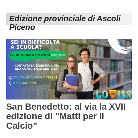
PESARO URBINO
PROMOZIONE
DIRETTA
Edizione provinciale di Ascoli
Carica la tua Rosa
1^ CATEGORIA
Piceno
2^ CATEGORIA
3^ CATEGORIA
GIOVANILI
San Benedetto: al via la XVII
edizione di "Matti per il
Calcio"