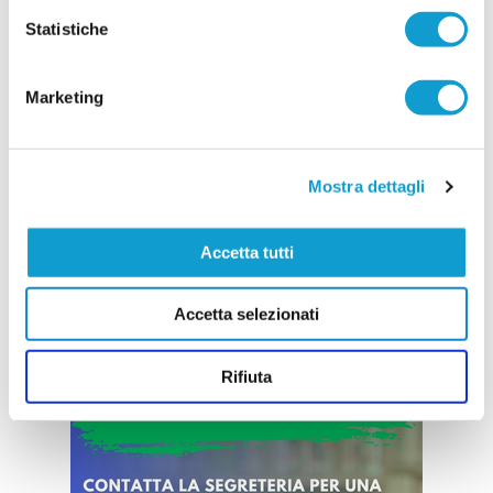
Statistiche
Prende ufficialmente il via la stagione 2026/2027,
con la società della Cuprense che ha svelato i
componenti dello staff tecnico della Prima
Squadra, chiamati a guidare il gruppo nel nuovo
Marketing
campionato. A ricoprire il ruolo di allenatore sarà
...
leggi
11/07/2026
Mostra dettagli
Vai all'edizione provinciale
Accetta tutti
Accetta selezionati
Rifiuta