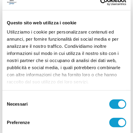
15/07/2026
GROTTAMMARE. Spazio ai giovani:
Nannuzzi e Fradiani in prima squadra
Questo sito web utilizza i cookie
Il Grottammare continua a investire sul proprio
Utilizziamo i cookie per personalizzare contenuti ed
vivaio e promuove in prima squadra due giovani
di prospettiva in vista della stagione 2026-2027.
annunci, per fornire funzionalità dei social media e per
Faranno parte della preparazione estiva agli
analizzare il nostro traffico. Condividiamo inoltre
ordini dello staff tecnico il centrocampista
...
leggi
Simo
informazioni sul modo in cui utilizza il nostro sito con i
14/07/2026
nostri partner che si occupano di analisi dei dati web,
pubblicità e social media, i quali potrebbero combinarle
MONTICELLI. Conferme importanti per
con altre informazioni che ha fornito loro o che hanno
Mariani Gibellieri e Mattei
raccolto dal suo utilizzo dei loro servizi.
ASCOLI PICENO. Il Monticelli Calcio comunica
che Marco Mariani Gibellieri e Giacomo Mattei
saranno due calciatori del Monticelli anche per la
Selezione
prossima stagione. Entrambi si apprestano a
Necessari
vivere la loro quarta stagione in biancoazzurro. -
del
...
leggi
Tr
consenso
12/07/2026
Preferenze
CUPRENSE. Definito lo staff tecnico per la
prossima stagione