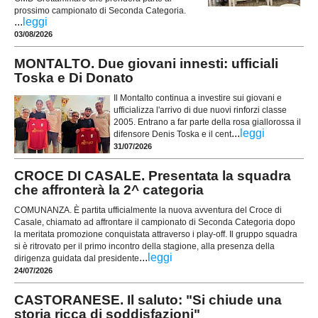
prossimo campionato di Seconda Categoria.
...
leggi
03/08/2026
MONTALTO. Due giovani innesti: ufficiali
Toska e Di Donato
Il Montalto continua a investire sui giovani e
ufficializza l'arrivo di due nuovi rinforzi classe
2005. Entrano a far parte della rosa giallorossa il
...
leggi
difensore Denis Toska e il cent
31/07/2026
CROCE DI CASALE. Presentata la squadra
che affronterà la 2^ categoria
COMUNANZA. È partita ufficialmente la nuova avventura del Croce di
Casale, chiamato ad affrontare il campionato di Seconda Categoria dopo
la meritata promozione conquistata attraverso i play-off. Il gruppo squadra
si è ritrovato per il primo incontro della stagione, alla presenza della
...
leggi
dirigenza guidata dal presidente
24/07/2026
CASTORANESE. Il saluto: "Si chiude una
storia ricca di soddisfazioni"