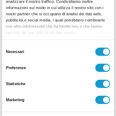
analizzare il nostro traffico. Condividiamo inoltre
saranno due calciatori del Monticelli anche per la
informazioni sul modo in cui utilizza il nostro sito con i
prossima stagione. Entrambi si apprestano a
vivere la loro quarta stagione in biancoazzurro. -
nostri partner che si occupano di analisi dei dati web,
...
leggi
Tr
pubblicità e social media, i quali potrebbero combinarle
12/07/2026
con altre informazioni che ha fornito loro o che hanno
CUPRENSE. Definito lo staff tecnico per la
raccolto dal suo utilizzo dei loro servizi.
prossima stagione
Prende ufficialmente il via la stagione 2026/2027,
Selezione
con la società della Cuprense che ha svelato i
Necessari
del
componenti dello staff tecnico della Prima
Squadra, chiamati a guidare il gruppo nel nuovo
consenso
campionato. A ricoprire il ruolo di allenatore sarà
...
leggi
Preferenze
11/07/2026
Vai all'edizione provinciale
Statistiche
Marketing