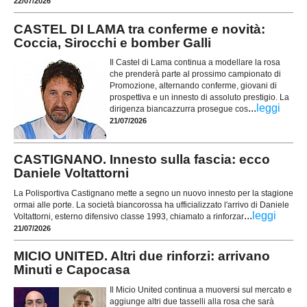
22/07/2026
CASTEL DI LAMA tra conferme e novità:
Coccia, Sirocchi e bomber Galli
Il Castel di Lama continua a modellare la rosa
che prenderà parte al prossimo campionato di
Promozione, alternando conferme, giovani di
prospettiva e un innesto di assoluto prestigio. La
...
leggi
dirigenza biancazzurra prosegue cos
21/07/2026
CASTIGNANO. Innesto sulla fascia: ecco
Daniele Voltattorni
La Polisportiva Castignano mette a segno un nuovo innesto per la stagione
ormai alle porte. La società biancorossa ha ufficializzato l'arrivo di Daniele
...
leggi
Voltattorni, esterno difensivo classe 1993, chiamato a rinforzar
21/07/2026
MICIO UNITED. Altri due rinforzi: arrivano
Minuti e Capocasa
Il Micio United continua a muoversi sul mercato e
aggiunge altri due tasselli alla rosa che sarà