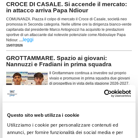
CROCE DI CASALE. Si accende il mercato:
in attacco arriva Papa Ndiour
COMUNANZA. Piazza il colpo di mercato il Croce di Casale, società neo
promossa in Seconda categoria. Nelle ultime ore la dirigenza bianco-verde
capitanata dal presidente Marco Antognozzi ha acquisito le prestazioni
sportive di un attaccante dal notevole potenziale come Abdoulaye Papa
...
leggi
Ndiour.
15/07/2026
GROTTAMMARE. Spazio ai giovani:
Nannuzzi e Fradiani in prima squadra
Il Grottammare continua a investire sul proprio
vivaio e promuove in prima squadra due giovani
di prospettiva in vista della stagione 2026-2027.
Faranno parte della preparazione estiva agli
ordini dello staff tecnico il centrocampista
...
leggi
Simo
14/07/2026
Questo sito web utilizza i cookie
MONTICELLI. Conferme importanti per
Mariani Gibellieri e Mattei
Utilizziamo i cookie per personalizzare contenuti ed
annunci, per fornire funzionalità dei social media e per
ASCOLI PICENO. Il Monticelli Calcio comunica
che Marco Mariani Gibellieri e Giacomo Mattei