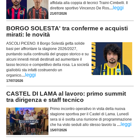
affidata alla coppia di tecnici Traini-Cimbelli. Il
...
leggi
direttore sportivo Vincenzo De Ros
21/07/2026
BORGO SOLESTA' tra conferme e acquisti
mirati: le novità
ASCOLI PICENO. Il Borgo Solestà getta solide
basi per affrontare la stagione 2026/2027,
puntando sulla continuità del gruppo storico e su
alcuni innesti mirati destinati ad aumentare il
tasso tecnico e competitivo della rosa. La società
gialloblù sta infatti costruendo un
...
leggi
organico
17/07/2026
CASTEL DI LAMA al lavoro: primo summit
tra dirigenza e staff tecnico
Primo incontro operativo in vista della nuova
stagione sportiva per il Castel di Lama. Lunedì
sera si è svolta una riunione di programmazione
...
leggi
che ha visto seduti allo stesso tavolo la
15/07/2026