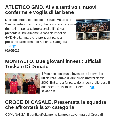
ATLETICO GMD. Al via tanti volti nuovi,
conferme e voglia di far bene
Nella splendida cornice dello Chalet Antares di
San Benedetto del Tronto, che la società ha voluto
ringraziare per la calorosa ospitalità, è stata
presentata ufficialmente la rosa dell'Atletico
GMD Grottammare che prenderà parte al
prossimo campionato di Seconda Categoria.
...
leggi
03/08/2026
MONTALTO. Due giovani innesti: ufficiali
Toska e Di Donato
Il Montalto continua a investire sui giovani e
ufficializza l'arrivo di due nuovi rinforzi classe
2005. Entrano a far parte della rosa giallorossa il
...
leggi
difensore Denis Toska e il cent
31/07/2026
CROCE DI CASALE. Presentata la squadra
che affronterà la 2^ categoria
COMUNANZA. È partita ufficialmente la nuova avventura del Croce di