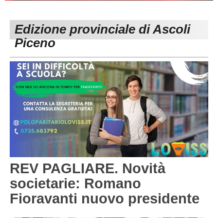
PESARO URBINO
PROMOZIONE
DIRETTA
Edizione provinciale di Ascoli
Carica la tua Rosa
1^ CATEGORIA
Piceno
2^ CATEGORIA
3^ CATEGORIA
GIOVANILI
REV PAGLIARE. Novità
societarie: Romano
Fioravanti nuovo presidente