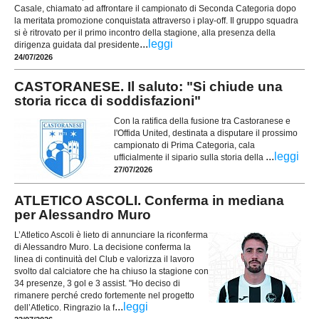
Casale, chiamato ad affrontare il campionato di Seconda Categoria dopo
la meritata promozione conquistata attraverso i play-off. Il gruppo squadra
si è ritrovato per il primo incontro della stagione, alla presenza della
...
leggi
dirigenza guidata dal presidente
24/07/2026
CASTORANESE. Il saluto: "Si chiude una
storia ricca di soddisfazioni"
Con la ratifica della fusione tra Castoranese e
l'Offida United, destinata a disputare il prossimo
campionato di Prima Categoria, cala
...
leggi
ufficialmente il sipario sulla storia della
27/07/2026
ATLETICO ASCOLI. Conferma in mediana
per Alessandro Muro
L’Atletico Ascoli è lieto di annunciare la riconferma
di Alessandro Muro. La decisione conferma la
linea di continuità del Club e valorizza il lavoro
svolto dal calciatore che ha chiuso la stagione con
34 presenze, 3 gol e 3 assist. "Ho deciso di
rimanere perché credo fortemente nel progetto
...
leggi
dell’Atletico. Ringrazio la f