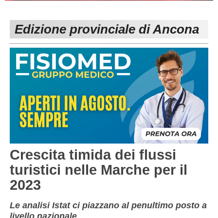
PESARO URBINO
PROMOZIONE
DIRETTA
Edizione provinciale di Ancona
Carica la tua Rosa
1^ CATEGORIA
2^ CATEGORIA
3^ CATEGORIA
GIOVANILI
Crescita timida dei flussi
turistici nelle Marche per il
2023
Le analisi Istat ci piazzano al penultimo posto a
livello nazionale