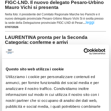
FIGC-LND. Il nuovo delegato Pesaro-Urbino
Mauro Vichi si presenta
Nella foto: il presidente del Comitato Regionale Marche Ivo Panichi e il
nuovo delegato provinciale Pesaro-Urbino Mauro Vichi Si è svolta presso
...
leggi
la sede della Delegazione provinciale FIGC-LND di Pesar
07/07/2026
LAURENTINA pronta per la Seconda
Categoria: conferme e arrivi
Nella foto: il DG Marconi e il DS Rama La
Laurentina riparte dalle solide basi della squadra
che ha conquistato il double nella passata
...
leggi
stagione
07/07/2026
Questo sito web utilizza i cookie
Utilizziamo i cookie per personalizzare contenuti ed
GABICCE GRADARA. Gabrielli: "Voglio
annunci, per fornire funzionalità dei social media e per
rimettermi in gioco qui"
analizzare il nostro traffico. Condividiamo inoltre
Simone Gabrielli, difensore classe
informazioni sul modo in cui utilizza il nostro sito con i
2004, ha militato per due stagioni da under nel
Gabicce Gradara (2022-2023 e 2023-2024)
nostri partner che si occupano di analisi dei dati web,
proveniente dal Rimini United (Seconda
pubblicità e social media, i quali potrebbero combinarle
categoria). Perché questo ritorno?“Il campionato