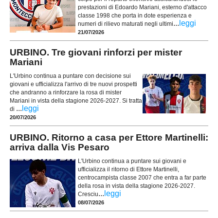
prestazioni di Edoardo Mariani, esterno d'attacco
classe 1998 che porta in dote esperienza e
...
leggi
numeri di rilievo maturati negli ultimi
21/07/2026
URBINO. Tre giovani rinforzi per mister
Mariani
L'Urbino continua a puntare con decisione sui
giovani e ufficializza l'arrivo di tre nuovi prospetti
che andranno a rinforzare la rosa di mister
Mariani in vista della stagione 2026-2027. Si tratta
...
leggi
di
20/07/2026
URBINO. Ritorno a casa per Ettore Martinelli:
arriva dalla Vis Pesaro
L'Urbino continua a puntare sui giovani e
ufficializza il ritorno di Ettore Martinelli,
centrocampista classe 2007 che entra a far parte
della rosa in vista della stagione 2026-2027.
...
leggi
Cresciu
08/07/2026