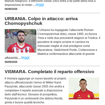
Manuel Allegrucci. Il difensore classe 2003 entra a far parte della rosa a
...
leggi
disposizione di mister
06/08/2026
URBANIA. Colpo in attacco: arriva
Chornopyshchuk
L’Urbania ha ingaggiato l’attaccante Roman
Chornopyshchuk (foto), classe 1995, ex Aurora
Treia e nelle due precedenti stagioni al Trodica. Il
giocatore di origini ucraine in carriera ha
indossato maglie di club prestigiosi come
Maceratese, Valdichienti Ponte, Civitanovese e
Matelica confermandosi attaccante di grande
...
leggi
affidabilità.
06/08/2026
VISMARA. Completato il reparto offensivo
Il Vismara aggiunge un nuovo tassello al proprio
attacco ufficializzando l'arrivo di Wiktor Karol
Paszynski, attaccante classe 2005 che andrà a
completare il reparto avanzato a disposizione
dello staff tecnico. Giovane di prospettiva,
Paszynski è un centravanti che abbina fisicità,
grinta e buone qualità tecniche,