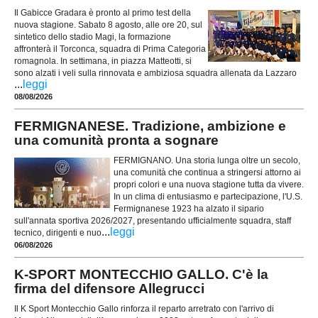
Il Gabicce Gradara è pronto al primo test della
nuova stagione. Sabato 8 agosto, alle ore 20, sul
sintetico dello stadio Magi, la formazione
affronterà il Torconca, squadra di Prima Categoria
romagnola. In settimana, in piazza Matteotti, si
sono alzati i veli sulla rinnovata e ambiziosa squadra allenata da Lazzaro
...
leggi
08/08/2026
FERMIGNANESE. Tradizione, ambizione e
una comunità pronta a sognare
FERMIGNANO. Una storia lunga oltre un secolo,
una comunità che continua a stringersi attorno ai
propri colori e una nuova stagione tutta da vivere.
In un clima di entusiasmo e partecipazione, l'U.S.
Fermignanese 1923 ha alzato il sipario
sull'annata sportiva 2026/2027, presentando ufficialmente squadra, staff
...
leggi
tecnico, dirigenti e nuo
06/08/2026
K-SPORT MONTECCHIO GALLO. C'è la
firma del difensore Allegrucci
Il K Sport Montecchio Gallo rinforza il reparto arretrato con l'arrivo di