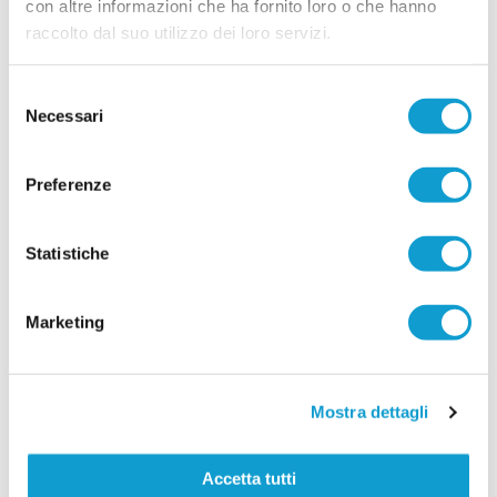
...
leggi
marchigiano di Promozione mi ha
con altre informazioni che ha fornito loro o che hanno
26/06/2026
raccolto dal suo utilizzo dei loro servizi.
URBANIA. Torna anche Luca Fraternali
Selezione
L'Urbania continua a puntare sui grandi ritorni e
Necessari
del
ufficializza il secondo colpo per il reparto
offensivo. Dopo le recenti esperienze tra
consenso
...
leggi
Promozione e Prima Categoria,
24/06/2026
Preferenze
Vai all'edizione provinciale
Statistiche
Marketing
Mostra dettagli
Accetta tutti