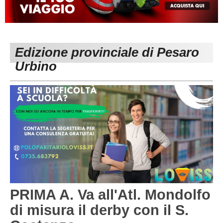
MACERATA
ECCELLENZA
REGIONALI
PESARO URBINO
PROMOZIONE
DIRETTA
Edizione provinciale di Pesaro
Carica la tua Rosa
1^ CATEGORIA
Urbino
2^ CATEGORIA
3^ CATEGORIA
GIOVANILI
PRIMA A. Va all'Atl. Mondolfo
di misura il derby con il S.