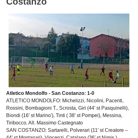
Costanzo
Atletico Mondolfo - San Costanzo: 1-0
ATLETICO MONDOLFO: Michelizzi, Nicolini, Pacenti,
Rossini, Bombagioni T., Scrosta, Giri (44’ st Pasquinelli),
Biondi (16’ st Marino'), Tinti ( 38’ st Pompei), Messina,
Tiribocco. All. Massimo Castegnato
SAN COSTANZO: Sartarelli, Polverari (11’ st Creatore –
44’ st Montanari), Vincenzi, Catalano (36’ st Nimis ),