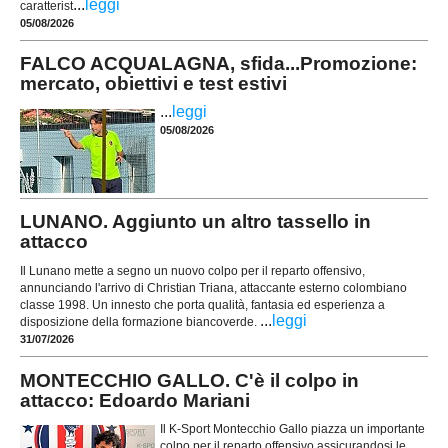
...
leggi
caratterist
05/08/2026
FALCO ACQUALAGNA, sfida...Promozione:
mercato, obiettivi e test estivi
...
leggi
05/08/2026
LUNANO. Aggiunto un altro tassello in
attacco
Il Lunano mette a segno un nuovo colpo per il reparto offensivo,
annunciando l'arrivo di Christian Triana, attaccante esterno colombiano
classe 1998. Un innesto che porta qualità, fantasia ed esperienza a
...
leggi
disposizione della formazione biancoverde.
31/07/2026
MONTECCHIO GALLO. C'è il colpo in
attacco: Edoardo Mariani
Il K-Sport Montecchio Gallo piazza un importante
colpo per il reparto offensivo assicurandosi le