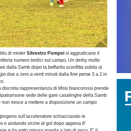
blu di mister
Silvestro Pompei
si aggiudicano il
ittoria numero tredici sul campo. Un derby molto
are dalla Samb dopo la beffarda sconfitta subita al
io due a zero a venti minuti dalla fine perse 3 a 2 in
co.
a discreta rappresentanza di tifosi biancorossi prende
di Ripatransone sede delle gare casalinghe della Samb
 non riesce a mettere a disposizione un campo
 spingono sull'acceleratore schiacciando le
o e andando vicine al gol dopo appena 8'
ie e da sotto misura manda a lato di poco. E' il