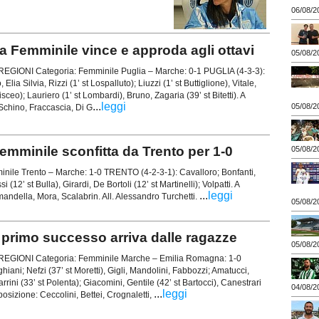
06/08/2
emminile vince e approda agli ottavi
05/08/2
IONI Categoria: Femminile Puglia – Marche: 0-1 PUGLIA (4-3-3):
lia Silvia, Rizzi (1’ st Lospalluto); Liuzzi (1’ st Buttiglione), Vitale,
sceo); Lauriero (1’ st Lombardi), Bruno, Zagaria (39’ st Bitetti). A
...
leggi
05/08/2
 Schino, Fraccascia, Di G
inile sconfitta da Trento per 1-0
05/08/2
e Trento – Marche: 1-0 TRENTO (4-2-3-1): Cavalloro; Bonfanti,
12’ st Bulla), Girardi, De Bortoli (12’ st Martinelli); Volpatti. A
...
leggi
mandella, Mora, Scalabrin. All. Alessandro Turchetti.
05/08/2
rimo successo arriva dalle ragazze
05/08/2
GIONI Categoria: Femminile Marche – Emilia Romagna: 1-0
ani; Nefzi (37’ st Moretti), Gigli, Mandolini, Fabbozzi; Amatucci,
rini (33’ st Polenta); Giacomini, Gentile (42’ st Bartocci), Canestrari
04/08/2
...
leggi
sposizione: Ceccolini, Bettei, Crognaletti,