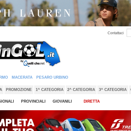
Contattaci
RMO
MACERATA
PESARO URBINO
A
PROMOZIONE
1^ CATEGORIA
2^ CATEGORIA
3^ CATEGORIA
IONALI
PROVINCIALI
GIOVANILI
DIRETTA