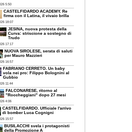
026 5:50
CASTELFIDARDO ACADEMY. Re
firma con il Latina, il vivaio brilla
026 18:07
JESINA, nuova protesta della
Curva: striscione a sostegno di
Trudo
026 17:17
NUOVA SIROLESE, serata di saluti
per Mauro Mazzieri
026 16:57
FABRIANO CERRETO. Un baby
vola nei pro: Filippo Bolognini al
Gubbio
026 11:44
FALCONARESE, ritorno al
"Roccheggiani" dopo 27 mesi
026 4:06
CASTELFIDARDO. Ufficiale l'arrivo
di bomber Luca Cognigni
026 15:57
BUSILACCHI svela i protagonisti
della Promozione A