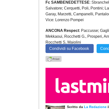
Fc SAMBENEDETTESE
: Sbranchell
Salvatore; Cerquetti, Poli, Pontini; L
Garay, Marzetti, Campanelli, Pantaloni
Vice: Lorenzo Pompei
ANCONA Respect
: Paccusse; Gaglia
Mekkaoui, Rocchetti G., Prosperi, An
Rocchetti S, Maiolini
Condividi su Facebook
Cond
Scritto da
La Redazione