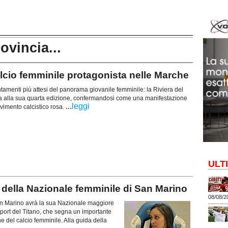
rovincia...
alcio femminile protagonista nelle Marche
amenti più attesi del panorama giovanile femminile: la Riviera del
 alla sua quarta edizione, confermandosi come una manifestazione
...
leggi
ovimento calcistico rosa.
ULT
 della Nazionale femminile di San Marino
08/08/2
 San Marino avrà la sua Nazionale maggiore
 sport del Titano, che segna un importante
e del calcio femminile. Alla guida della