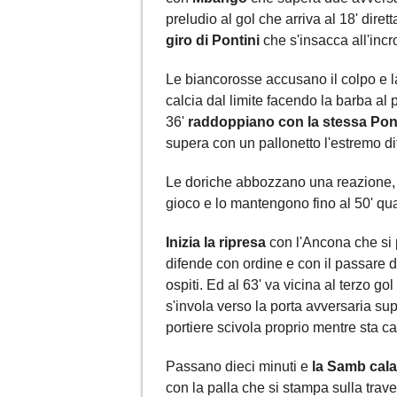
preludio al gol che arriva al 18' dir
giro di Pontini
che s'insacca all'incr
Le biancorosse accusano il colpo e l
calcia dal limite facendo la barba al
36'
raddoppiano con la stessa Pon
supera con un pallonetto l'estremo d
Le doriche abbozzano una reazione, m
gioco e lo mantengono fino al 50' qua
Inizia la ripresa
con l'Ancona che si p
difende con ordine e con il passare d
ospiti. Ed al 63' va vicina al terzo gol
s'invola verso la porta avversaria sup
portiere scivola proprio mentre sta cal
Passano dieci minuti e
la Samb cala i
con la palla che si stampa sulla trave