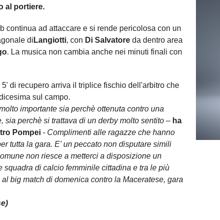
 al portiere.
mb continua ad attaccare e si rende pericolosa con un
gonale di
Langiotti
, con
Di Salvatore
da dentro area
go
. La musica non cambia anche nei minuti finali con
di recupero arriva il triplice fischio dell'arbitro che
redicesima sul campo.
molto importante sia perchè ottenuta contro una
 sia perchè si trattava di un derby molto sentito
–
ha
estro Pompei
-
Complimenti alle ragazze che hanno
er tutta la gara. E' un peccato non disputare simili
Comune non riesce a metterci a disposizione un
quadra di calcio femminile cittadina e tra le più
a al big match di domenica contro la Maceratese, gara
e)