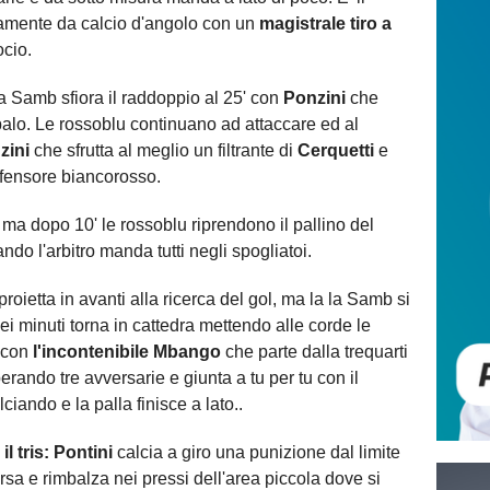
ettamente da calcio d'angolo con un
magistrale tiro a
ocio.
a Samb sfiora il raddoppio al 25' con
Ponzini
che
 palo. Le rossoblu continuano ad attaccare ed al
zini
che sfrutta al meglio un filtrante di
Cerquetti
e
ifensore biancorosso.
a dopo 10' le rossoblu riprendono il pallino del
ndo l'arbitro manda tutti negli spogliatoi.
roietta in avanti alla ricerca del gol, ma la la Samb si
ei minuti torna in cattedra mettendo alle corde le
 con
l'incontenibile Mbango
che parte dalla trequarti
erando tre avversarie e giunta a tu per tu con il
ciando e la palla finisce a lato..
l tris:
Pontini
calcia a giro una punizione dal limite
rsa e rimbalza nei pressi dell'area piccola dove si