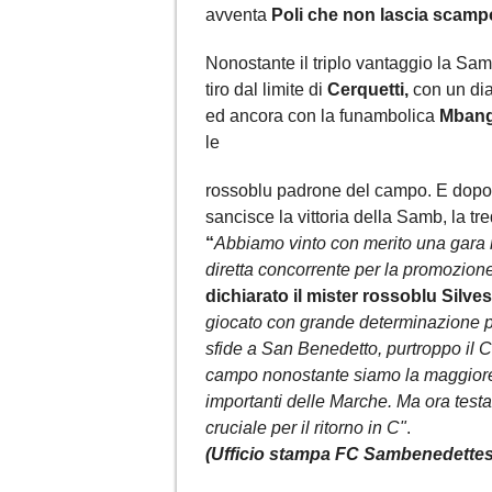
avventa
Poli che non lascia scampo
Nonostante il triplo vantaggio la Sa
tiro dal limite di
Cerquetti,
con un dia
ed ancora con la funambolica
Mban
le
rossoblu padrone del campo. E dopo 5' 
sancisce la vittoria della Samb, la t
“
Abbiamo vinto con merito una gara 
diretta concorrente per la promozione,
dichiarato il mister rossoblu Silv
giocato con grande determinazione
p
sfide a San Benedetto, purtroppo il 
campo nonostante siamo la maggiore s
importanti delle Marche. Ma ora test
cruciale per il ritorno in C"
.
(Ufficio stampa FC Sambenedettes