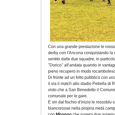
Con una grande prestazione le rosso
derby con l'Ancona conquistando la v
sentito dalle due squadre, in particol
"Dorico" all'andata quando in vantagg
pieno recupero in modo rocamboles
Di fronte ad un folto pubblico con un
il via il match allo stadio Petrella 
visto che a San Benedetto il Comune
comunale per le gare.
E sin dal fischio d'inizio le rossoblu
biancorosse nella propria metà camp
con
Mbango
che supera due avversar