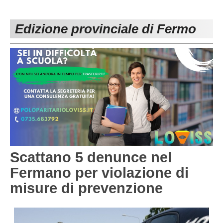
PESARO URBINO
PROMOZIONE
DIRETTA
Edizione provinciale di Fermo
Carica la tua Rosa
1^ CATEGORIA
2^ CATEGORIA
3^ CATEGORIA
GIOVANILI
Scattano 5 denunce nel
Fermano per violazione di
misure di prevenzione