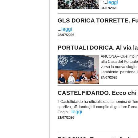
...
leggi
tif
31/07/2026
GLS DORICA TORRETTE. Fusco 
...
leggi
28/07/2026
PORTUALI DORICA. Al via la 
ANCONA – Quel rito in
alla Casa del Portuale
verso la nuova stagio
l’ambiente: passione, i
24/07/2026
CASTELFIDARDO. Ecco chi è 
Il Castelfidardo ha ufficializzato la nomina di
sportivo, affidandogli il compito di guidare l'are
...
leggi
Origin
21/07/2026