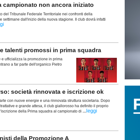
campionato non ancora iniziato
del Tribunale Federale Territoriale nei confronti della
ettimane dall'inizio della nuova stagione. Il club dovrà infatti
gi
alenti promossi in prima squadra
e ufficializza la promozione in prima
trano a far parte dell'organico Pietro
o: società rinnovata e iscrizione ok
rte con nuove energie e una rinnovata struttura societaria. Dopo
trattative e grande attesa, il club giallorosso ha definito il proprio
...
leggi
l'iscrizione della Prima squadra al campionato di
isti della Promozione A