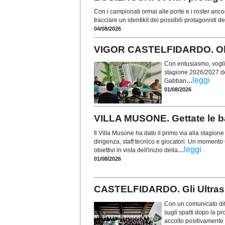
Con i campionati ormai alle porte e i roster anco
tracciare un identikit dei possibili protagonisti 
04/08/2026
VIGOR CASTELFIDARDO. Obie
Con entusiasmo, voglia 
stagione 2026/2027 de
...
leggi
Gabban
01/08/2026
VILLA MUSONE. Gettate le ba
Il Villa Musone ha dato il primo via alla stagio
dirigenza, staff tecnico e giocatori. Un momento u
...
leggi
obiettivi in vista dell'inizio della
01/08/2026
CASTELFIDARDO. Gli Ultras t
Con un comunicato diff
sugli spalti dopo la p
accolto positivamente i