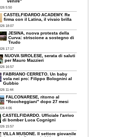
venire"
026 5:50
CASTELFIDARDO ACADEMY. Re
firma con il Latina, il vivaio brilla
026 18:07
JESINA, nuova protesta della
Curva: striscione a sostegno di
Trudo
026 17:17
NUOVA SIROLESE, serata di saluti
per Mauro Mazzieri
026 16:57
FABRIANO CERRETO. Un baby
vola nei pro: Filippo Bolognini al
Gubbio
026 11:44
FALCONARESE, ritorno al
"Roccheggiani" dopo 27 mesi
026 4:06
CASTELFIDARDO. Ufficiale l'arrivo
di bomber Luca Cognigni
026 15:57
VILLA MUSONE. Il settore giovanile