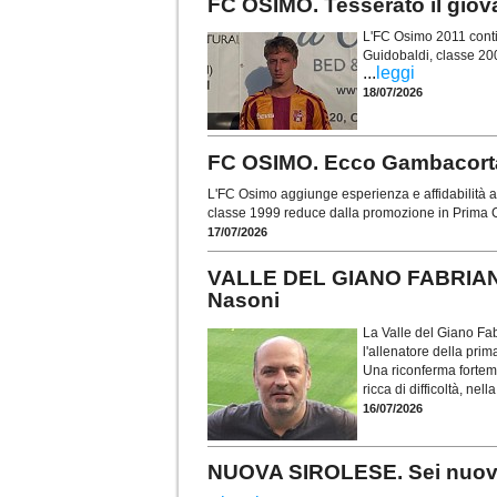
FC OSIMO. Tesserato il gio
L'FC Osimo 2011 contin
Guidobaldi, classe 20
...
leggi
18/07/2026
FC OSIMO. Ecco Gambacorta: 
L'FC Osimo aggiunge esperienza e affidabilità al
classe 1999 reduce dalla promozione in Prima C
17/07/2026
VALLE DEL GIANO FABRIANO.
Nasoni
La Valle del Giano Fab
l'allenatore della pr
Una riconferma forteme
ricca di difficoltà, nel
16/07/2026
NUOVA SIROLESE. Sei nuovi in