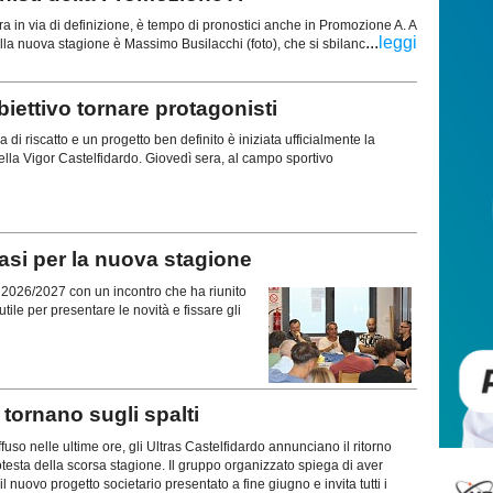
ra in via di definizione, è tempo di pronostici anche in Promozione A. A
...
leggi
della nuova stagione è Massimo Busilacchi (foto), che si sbilanc
ttivo tornare protagonisti
di riscatto e un progetto ben definito è iniziata ufficialmente la
lla Vigor Castelfidardo. Giovedì sera, al campo sportivo
si per la nuova stagione
ne 2026/2027 con un incontro che ha riunito
tile per presentare le novità e fissare gli
ornano sugli spalti
uso nelle ultime ore, gli Ultras Castelfidardo annunciano il ritorno
rotesta della scorsa stagione. Il gruppo organizzato spiega di aver
l nuovo progetto societario presentato a fine giugno e invita tutti i