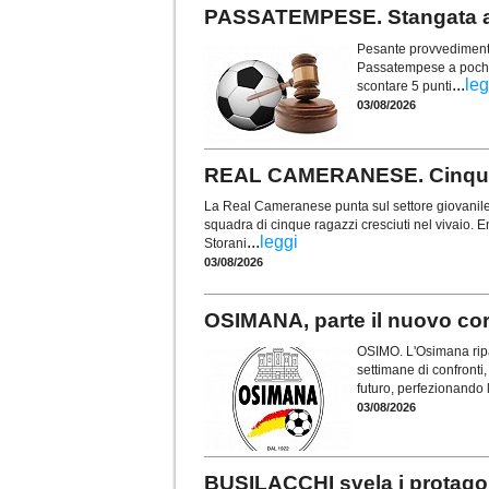
PASSATEMPESE. Stangata a 
Pesante provvedimento 
Passatempese a poche s
...
leg
scontare 5 punti
03/08/2026
REAL CAMERANESE. Cinque t
La Real Cameranese punta sul settore giovanile 
squadra di cinque ragazzi cresciuti nel vivaio. En
...
leggi
Storani
03/08/2026
OSIMANA, parte il nuovo cors
OSIMO. L'Osimana ripa
settimane di confronti, 
futuro, perfezionando 
03/08/2026
BUSILACCHI svela i protagon