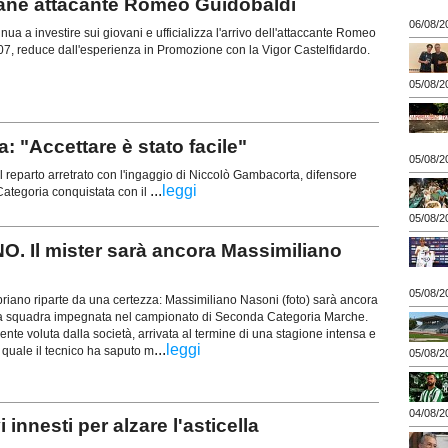
vane attacante Romeo Guidobaldi
06/08/2
ua a investire sui giovani e ufficializza l'arrivo dell'attaccante Romeo
07, reduce dall'esperienza in Promozione con la Vigor Castelfidardo.
05/08/2
"Accettare è stato facile"
05/08/2
 reparto arretrato con l'ingaggio di Niccolò Gambacorta, difensore
...
leggi
ategoria conquistata con il
05/08/2
 Il mister sarà ancora Massimiliano
05/08/2
riano riparte da una certezza: Massimiliano Nasoni (foto) sarà ancora
ima squadra impegnata nel campionato di Seconda Categoria Marche.
nte voluta dalla società, arrivata al termine di una stagione intensa e
...
leggi
la quale il tecnico ha saputo m
05/08/2
04/08/2
nesti per alzare l'asticella