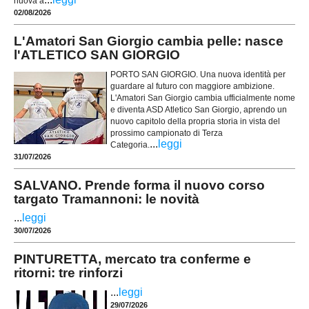
nuova a
02/08/2026
L'Amatori San Giorgio cambia pelle: nasce
l'ATLETICO SAN GIORGIO
PORTO SAN GIORGIO. Una nuova identità per
guardare al futuro con maggiore ambizione.
L'Amatori San Giorgio cambia ufficialmente nome
e diventa ASD Atletico San Giorgio, aprendo un
nuovo capitolo della propria storia in vista del
prossimo campionato di Terza
...
leggi
Categoria.
31/07/2026
SALVANO. Prende forma il nuovo corso
targato Tramannoni: le novità
...
leggi
30/07/2026
PINTURETTA, mercato tra conferme e
ritorni: tre rinforzi
...
leggi
29/07/2026