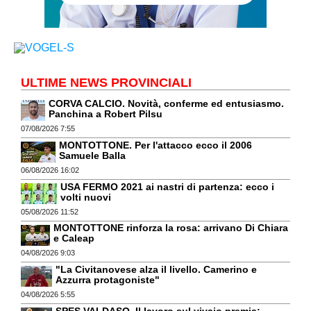
ULTIME NEWS PROVINCIALI
CORVA CALCIO. Novità, conferme ed entusiasmo.
Panchina a Robert Pilsu
07/08/2026 7:55
MONTOTTONE. Per l'attacco ecco il 2006
Samuele Balla
06/08/2026 16:02
USA FERMO 2021 ai nastri di partenza: ecco i
volti nuovi
05/08/2026 11:52
MONTOTTONE rinforza la rosa: arrivano Di Chiara
e Caleap
04/08/2026 9:03
"La Civitanovese alza il livello. Camerino e
Azzurra protagoniste"
04/08/2026 5:55
SPES VALDASO. Il lavoro sul vivaio premia: