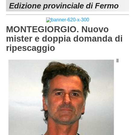
Edizione provinciale di Fermo
MACERATA
ECCELLENZA
REGIONALI
PESARO URBINO
PROMOZIONE
DIRETTA
MONTEGIORGIO. Nuovo
Carica la tua Rosa
1^ CATEGORIA
mister e doppia domanda di
ripescaggio
2^ CATEGORIA
3^ CATEGORIA
Il
GIOVANILI