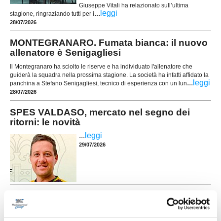
Giuseppe Vitali ha relazionato sull’ultima
...
leggi
stagione, ringraziando tutti per i
28/07/2026
MONTEGRANARO. Fumata bianca: il nuovo
allenatore è Senigagliesi
Il Montegranaro ha sciolto le riserve e ha individuato l'allenatore che
guiderà la squadra nella prossima stagione. La società ha infatti affidato la
...
leggi
panchina a Stefano Senigagliesi, tecnico di esperienza con un lun
28/07/2026
SPES VALDASO, mercato nel segno dei
ritorni: le novità
...
leggi
29/07/2026
SC SERVIGLIANO. Dal mercato ecco un
attaccante e un portiere
SERVIGLIANO. Si muove sul mercato la SC