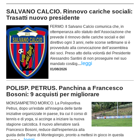
SALVANO CALCIO. Rinnovo cariche sociali:
Trasatti nuovo presidente
FERMO. Il Salvano Calcio comunica che, in
ottemperanza allo statuto dell’Associazione che
prevede il rinnovo delle cariche sociali e del
direttivo ogni 3 anni, nelle scorse settimane si è
provveduto alla convocazione dell’assemblea
dei soci. Preso atto della volontà del Presidente
Alessandro Santini di non proseguire nel suo
...
leggi
mandato cos&ig
01/08/2026
POLISP. PETRUS. Panchina a Francesco
Bosoni: 9 acquisti per migliorare
MONSAMPIETRO MORICO. La Polisportiva
Petrus, dopo un'estate all'insegna delle tante
iniziative organizzate in paese, tra cui il corso di
tennis e di yoga, si accinge a iniziare la nuova
stagione calcistica. Il nuovo allenatore sarà
Francesco Bosoni, reduce dall'esperienza alla
guida delle Piane di Montegiorgio, pronto a mettesi in gioco in questa
...
leggi