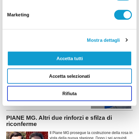
PINTURETTA. Atriani e Cimadamore sono le
prime novità di mercato
Marketing
La Pinturetta Falcor apre ufficialmente il proprio
mercato in vista della stagione 2026/2027 con
due innesti. La società rossoblù ha annunciato
gli arrivi di Mirco Atriani e Lorenzo Cimadamore,
...
leggi
Mostra dettagli
primi rinforz
21/07/2026
PORTO SANT'ELPIDIO. Cannoni nuovo DS:
Accetta tutti
"Ripartiamo con idee chiare"
Ripartire da zero, puntando sui giovani del
Accetta selezionati
territorio e su un forte senso di appartenenza. È
questa la missione di Alessandro Cannoni, nuovo
direttore sportivo del Porto Sant'Elpidio, chiamato
Rifiuta
a costruire la squadra che affronterà il prossimo
...
leggi
campionato di Promo
20/07/2026
PIANE MG. Altri due rinforzi e sfilza di
riconferme
Il Piane MG prosegue la costruzione della rosa in
vista della nuova stagione. Dopo i sei acquisti