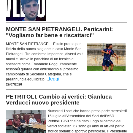
MONTE SAN PIETRANGELI. Perticarini:
"Vogliamo far bene e riscattarci"
MONTE SAN PIETRANGELI. È tutto pronto per
l'inizio della nuova stagione in casa Monte San
Pietrangeli. Tra conferme importanti, diversi volti
nuovi e l'arrivo in panchina di un tecnico di
spessore come Emanuele Poggi, l'ambiente
rossoblù guarda con entusiasmo al prossimo
campionato di Seconda Categoria, che si
...
leggi
preannuncia equilibrato
29/07/2026
PETRITOLI. Cambio ai vertici: Gianluca
Verducci nuovo presidente
Numerosi i soci che hanno preso parte mercoledì
15 luglio all’Assemblea dei Soci dell’ASD
Petritoli 1960 che ha dato luogo al cambio dei
vertici societari. 67 sono gli anni di attività per lo
storico sodalizio sportivo petritolese. Il Presidente