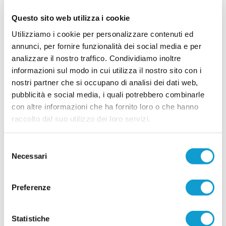
Servigliano che prenderà parte al prossimo
campionato di Terza categoria. Negli ultimi giorni
Questo sito web utilizza i cookie
il DS Mirco Settimi ha messo a segno due colpi di
Utilizziamo i cookie per personalizzare contenuti ed
rilievo, in grado senz’altro di rafforzare la squadra.
...
leggi
Si tratta dell’attaccate classe &lsqu
annunci, per fornire funzionalità dei social media e per
27/07/2026
analizzare il nostro traffico. Condividiamo inoltre
informazioni sul modo in cui utilizza il nostro sito con i
PORTO SANT'ELPIDIO. Del Gatto: "Per me è
un ritorno a casa"
nostri partner che si occupano di analisi dei dati web,
pubblicità e social media, i quali potrebbero combinarle
L'avventura di Andrea Del Gatto sulla panchina
del Porto Sant'Elpidio è pronta a iniziare. Dopo
con altre informazioni che ha fornito loro o che hanno
anni da vice allenatore in piazze importanti come
raccolto dal suo utilizzo dei loro servizi.
Montegranaro, Fermana e Montegiorgio, il
...
leggi
tecnico debutterà da primo
23/07/2026
Selezione
Necessari
del
ATLETICO M.U. 84, doppio rinforzo a
centrocampo: Paolini e Lucarelli
consenso
L'Atletico M.U. 84 continua a muoversi sul mercato e mette a segno un
Preferenze
doppio colpo per il centrocampo. La società ha infatti ufficializzato gli arrivi
...
leggi
di Francesco Paolini e Tommaso
21/07/2026
Statistiche