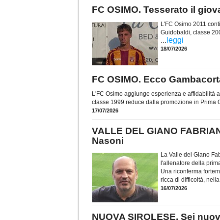
FC OSIMO. Tesserato il gio
L'FC Osimo 2011 contin
Guidobaldi, classe 20
...
leggi
18/07/2026
FC OSIMO. Ecco Gambacorta: 
L'FC Osimo aggiunge esperienza e affidabilità al
classe 1999 reduce dalla promozione in Prima C
17/07/2026
VALLE DEL GIANO FABRIANO.
Nasoni
La Valle del Giano Fab
l'allenatore della pr
Una riconferma forteme
ricca di difficoltà, nel
16/07/2026
NUOVA SIROLESE. Sei nuovi in