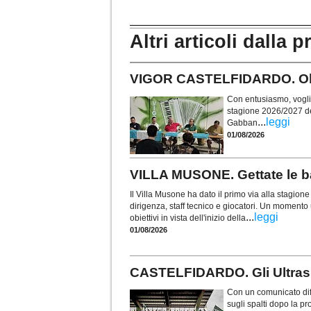
Altri articoli dalla p
VIGOR CASTELFIDARDO. Obie
Con entusiasmo, voglia 
stagione 2026/2027 de
...
leggi
Gabban
01/08/2026
VILLA MUSONE. Gettate le ba
Il Villa Musone ha dato il primo via alla stagio
dirigenza, staff tecnico e giocatori. Un momento u
...
leggi
obiettivi in vista dell'inizio della
01/08/2026
CASTELFIDARDO. Gli Ultras t
Con un comunicato diff
sugli spalti dopo la p