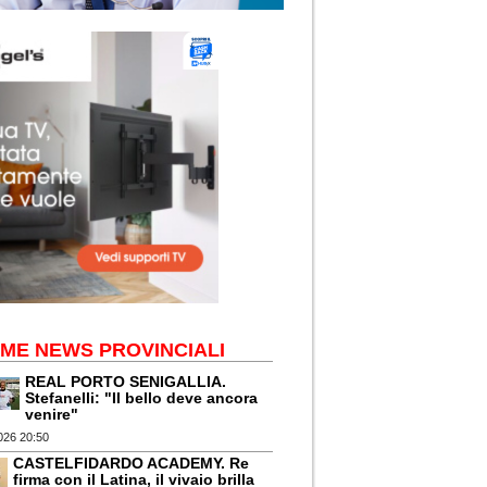
IME NEWS PROVINCIALI
REAL PORTO SENIGALLIA.
Stefanelli: "Il bello deve ancora
venire"
026 20:50
CASTELFIDARDO ACADEMY. Re
firma con il Latina, il vivaio brilla