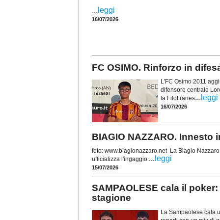
...
leggi
16/07/2026
FC OSIMO. Rinforzo in difes
L'FC Osimo 2011 aggiun
difensore centrale Lor
...
leggi
la Filottranes
16/07/2026
BIAGIO NAZZARO. Innesto in 
foto: www.biagionazzaro.net La Biagio Nazzaro C
...
leggi
ufficializza l'ingaggio
15/07/2026
SAMPAOLESE cala il poker: 
stagione
La Sampaolese cala un 