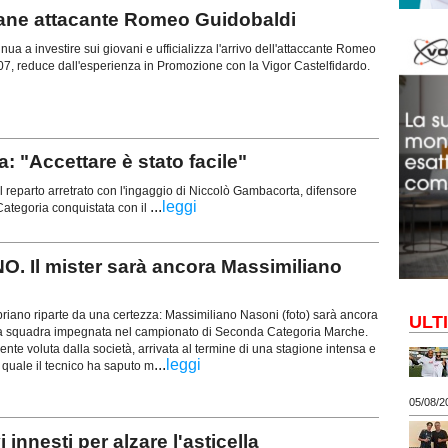
vane attacante Romeo Guidobaldi
ua a investire sui giovani e ufficializza l'arrivo dell'attaccante Romeo
07, reduce dall'esperienza in Promozione con la Vigor Castelfidardo.
"Accettare è stato facile"
 reparto arretrato con l'ingaggio di Niccolò Gambacorta, difensore
...
leggi
ategoria conquistata con il
 Il mister sarà ancora Massimiliano
riano riparte da una certezza: Massimiliano Nasoni (foto) sarà ancora
ULT
ima squadra impegnata nel campionato di Seconda Categoria Marche.
nte voluta dalla società, arrivata al termine di una stagione intensa e
...
leggi
la quale il tecnico ha saputo m
05/08/2
nesti per alzare l'asticella