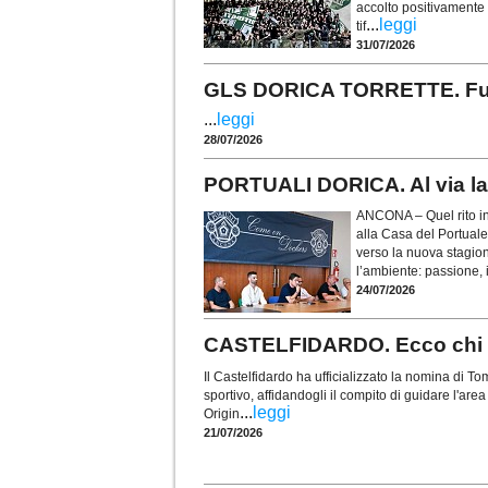
accolto positivamente i
...
leggi
tif
31/07/2026
GLS DORICA TORRETTE. Fusco 
...
leggi
28/07/2026
PORTUALI DORICA. Al via la 
ANCONA – Quel rito in
alla Casa del Portuale
verso la nuova stagio
l’ambiente: passione, i
24/07/2026
CASTELFIDARDO. Ecco chi è 
Il Castelfidardo ha ufficializzato la nomina di
sportivo, affidandogli il compito di guidare l'are
...
leggi
Origin
21/07/2026