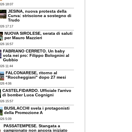
026 18:07
JESINA, nuova protesta della
Curva: striscione a sostegno di
Trudo
026 17:17
NUOVA SIROLESE, serata di saluti
per Mauro Mazzieri
026 16:57
FABRIANO CERRETO. Un baby
vola nei pro: Filippo Bolognini al
Gubbio
026 11:44
FALCONARESE, ritorno al
"Roccheggiani" dopo 27 mesi
026 4:06
CASTELFIDARDO. Ufficiale l'arrivo
di bomber Luca Cognigni
026 15:57
BUSILACCHI svela i protagonisti
della Promozione A
026 5:09
PASSATEMPESE. Stangata a
campionato non ancora iniziato