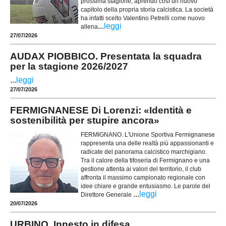
prossima stagione, aprendo così un nuovo
capitolo della propria storia calcistica. La società
ha infatti scelto Valentino Petrelli come nuovo
...
leggi
allena
27/07/2026
AUDAX PIOBBICO. Presentata la squadra
per la stagione 2026/2027
...
leggi
27/07/2026
FERMIGNANESE Di Lorenzi: «Identità e
sostenibilità per stupire ancora»
FERMIGNANO. L'Unione Sportiva Fermignanese
rappresenta una delle realtà più appassionanti e
radicate del panorama calcistico marchigiano.
Tra il calore della tifoseria di Fermignano e una
gestione attenta ai valori del territorio, il club
affronta il massimo campionato regionale con
idee chiare e grande entusiasmo. Le parole del
...
leggi
Direttore Generale
20/07/2026
URBINO. Innesto in difesa