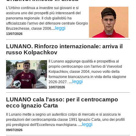
L'Urbino continua a investire sui giovani e si
assicura uno dei prospetti più interessanti del
panorama regionale. Il club gialloblù ha
ufficializzato l'arrivo del difensore centrale Giorgio
...
leggi
Bruzzechesse, classe 2006
13/07/2026
LUNANO. Rinforzo internazionale: arriva il
russo Kolpachkov
Il Lunano aggiunge qualità e prospettiva al
proprio centrocampo con l'arrivo di Vsevolod
Kolpachkov, classe 2004, nuovo volto della
formazione biancazzurra in vista della stagione
...
leggi
2026-2027.
10/07/2026
LUNANO cala l'asso: per il centrocampo
ecco Ignazio Carta
Il Lunano mette a segno un autentico colpo di mercato e si assicura le
prestazioni del centrocampista classe 1991 Ignazio Carta, uno dei profili
...
leggi
più prestigiosi dell'Eccellenza marchigiana.
09/07/2026