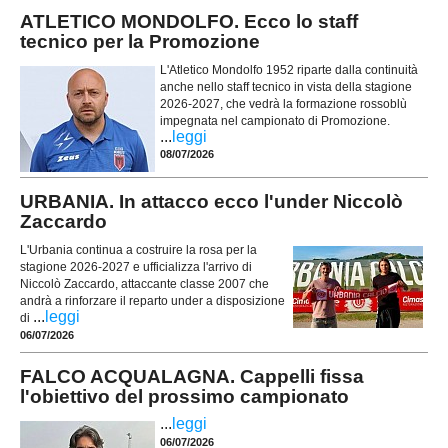
ATLETICO MONDOLFO. Ecco lo staff
tecnico per la Promozione
L'Atletico Mondolfo 1952 riparte dalla continuità
anche nello staff tecnico in vista della stagione
2026-2027, che vedrà la formazione rossoblù
impegnata nel campionato di Promozione.
...
leggi
08/07/2026
URBANIA. In attacco ecco l'under Niccolò
Zaccardo
L'Urbania continua a costruire la rosa per la
stagione 2026-2027 e ufficializza l'arrivo di
Niccolò Zaccardo, attaccante classe 2007 che
andrà a rinforzare il reparto under a disposizione
...
leggi
di
06/07/2026
FALCO ACQUALAGNA. Cappelli fissa
l'obiettivo del prossimo campionato
...
leggi
06/07/2026