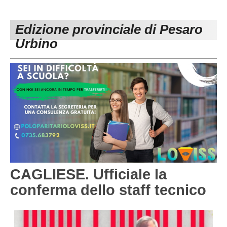
PESARO URBINO
PROMOZIONE
DIRETTA
Edizione provinciale di Pesaro
Carica la tua Rosa
1^ CATEGORIA
Urbino
2^ CATEGORIA
3^ CATEGORIA
GIOVANILI
CAGLIESE. Ufficiale la
conferma dello staff tecnico