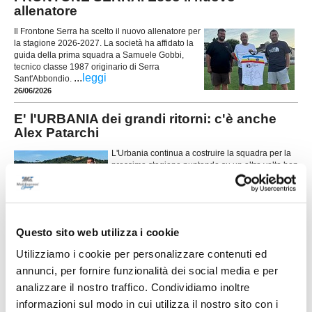
allenatore
Il Frontone Serra ha scelto il nuovo allenatore per
la stagione 2026-2027. La società ha affidato la
guida della prima squadra a Samuele Gobbi,
tecnico classe 1987 originario di Serra
...
leggi
Sant'Abbondio.
26/06/2026
E' l'URBANIA dei grandi ritorni: c'è anche
Alex Patarchi
L'Urbania continua a costruire la squadra per la
prossima stagione puntando su un altro volto ben
conosciuto dall'ambiente durantino. La società
ha infatti ufficializzato il ritorno di Alex Patarchi,
esperto difensore che torna a vestire la maglia
...
leggi
biancorossa dop
23/06/2026
Questo sito web utilizza i cookie
Vai all'edizione provinciale
Utilizziamo i cookie per personalizzare contenuti ed
annunci, per fornire funzionalità dei social media e per
analizzare il nostro traffico. Condividiamo inoltre
informazioni sul modo in cui utilizza il nostro sito con i