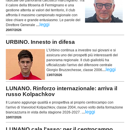
radicate del panorama calcistico marchigiano. Tra
il calore della tifoseria di Fermignano e una
gestione attenta ai valori del territorio, il club
affronta il massimo campionato regionale con
idee chiare e grande entusiasmo. Le parole del
...
leggi
Direttore Generale
20/07/2026
URBINO. Innesto in difesa
L'Urbino continua a investire sui giovani e si
assicura uno dei prospetti più interessanti del
panorama regionale. Il club gialloblù ha
ufficializzato l'arrivo del difensore centrale
...
leggi
Giorgio Bruzzechesse, classe 2006
13/07/2026
LUNANO. Rinforzo internazionale: arriva il
russo Kolpachkov
Il Lunano aggiunge qualità e prospettiva al proprio centrocampo con
l'arrivo di Vsevolod Kolpachkov, classe 2004, nuovo volto della formazione
...
leggi
biancazzurra in vista della stagione 2026-2027.
10/07/2026
LUNANO cala l'asso: per il centrocampo