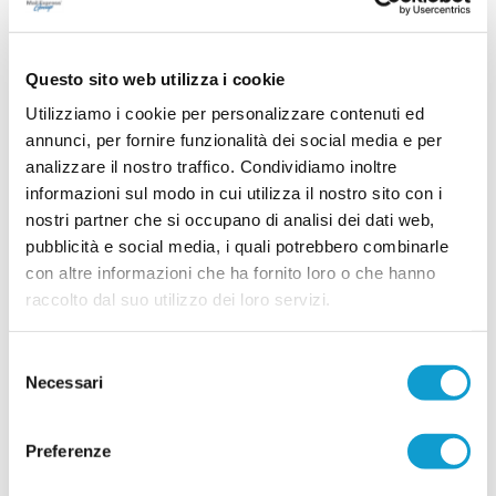
...
leggi
Promozione. Dopo undici anni a
26/06/2026
Questo sito web utilizza i cookie
FRONTONE SERRA. Ecco il nuovo
Utilizziamo i cookie per personalizzare contenuti ed
allenatore
annunci, per fornire funzionalità dei social media e per
Il Frontone Serra ha scelto il nuovo allenatore per
analizzare il nostro traffico. Condividiamo inoltre
la stagione 2026-2027. La società ha affidato la
informazioni sul modo in cui utilizza il nostro sito con i
guida della prima squadra a Samuele Gobbi,
tecnico classe 1987 originario di Serra
nostri partner che si occupano di analisi dei dati web,
...
leggi
Sant'Abbondio.
pubblicità e social media, i quali potrebbero combinarle
26/06/2026
con altre informazioni che ha fornito loro o che hanno
raccolto dal suo utilizzo dei loro servizi.
Vai all'edizione provinciale
Selezione
Necessari
del
consenso
Preferenze