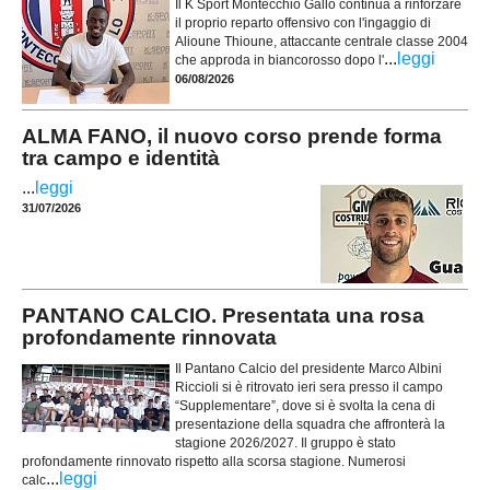
Il K Sport Montecchio Gallo continua a rinforzare
il proprio reparto offensivo con l'ingaggio di
Alioune Thioune, attaccante centrale classe 2004
...
leggi
che approda in biancorosso dopo l'
06/08/2026
ALMA FANO, il nuovo corso prende forma
tra campo e identità
...
leggi
31/07/2026
PANTANO CALCIO. Presentata una rosa
profondamente rinnovata
Il Pantano Calcio del presidente Marco Albini
Riccioli si è ritrovato ieri sera presso il campo
“Supplementare”, dove si è svolta la cena di
presentazione della squadra che affronterà la
stagione 2026/2027. Il gruppo è stato
profondamente rinnovato rispetto alla scorsa stagione. Numerosi
...
leggi
calc