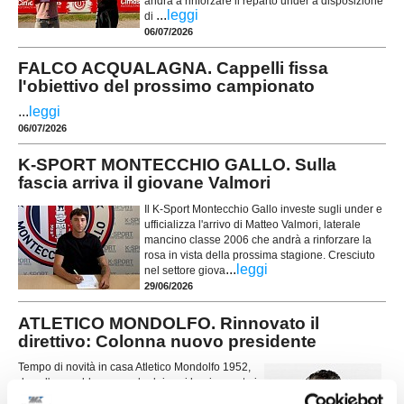
andrà a rinforzare il reparto under a disposizione
...
leggi
di
06/07/2026
FALCO ACQUALAGNA. Cappelli fissa
l'obiettivo del prossimo campionato
...
leggi
06/07/2026
K-SPORT MONTECCHIO GALLO. Sulla
fascia arriva il giovane Valmori
Il K-Sport Montecchio Gallo investe sugli under e
ufficializza l'arrivo di Matteo Valmori, laterale
mancino classe 2006 che andrà a rinforzare la
rosa in vista della prossima stagione. Cresciuto
...
leggi
nel settore giova
29/06/2026
ATLETICO MONDOLFO. Rinnovato il
direttivo: Colonna nuovo presidente
Tempo di novità in casa Atletico Mondolfo 1952,
dove l'assemblea annuale dei soci ha rinnovato i
vertici societari in vista della prossima stagione di