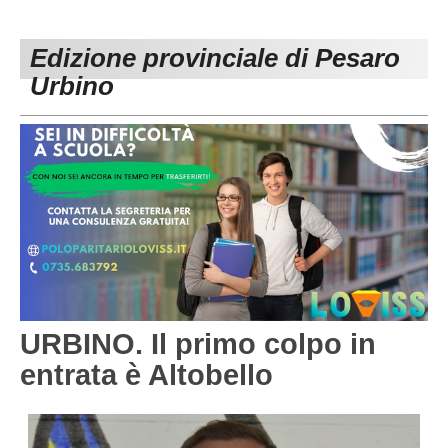
PESARO URBINO
PROMOZIONE
DIRETTA
Edizione provinciale di Pesaro
Carica la tua Rosa
1^ CATEGORIA
Urbino
2^ CATEGORIA
3^ CATEGORIA
GIOVANILI
URBINO. Il primo colpo in
entrata è Altobello