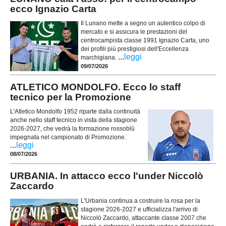
ecco Ignazio Carta
Il Lunano mette a segno un autentico colpo di
mercato e si assicura le prestazioni del
centrocampista classe 1991 Ignazio Carta, uno
dei profili più prestigiosi dell'Eccellenza
...
leggi
marchigiana.
09/07/2026
ATLETICO MONDOLFO. Ecco lo staff
tecnico per la Promozione
L'Atletico Mondolfo 1952 riparte dalla continuità
anche nello staff tecnico in vista della stagione
2026-2027, che vedrà la formazione rossoblù
impegnata nel campionato di Promozione.
...
leggi
08/07/2026
URBANIA. In attacco ecco l'under Niccolò
Zaccardo
L'Urbania continua a costruire la rosa per la
stagione 2026-2027 e ufficializza l'arrivo di
Niccolò Zaccardo, attaccante classe 2007 che