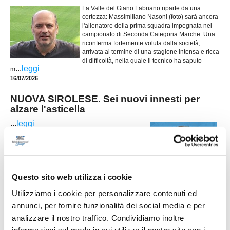
La Valle del Giano Fabriano riparte da una
certezza: Massimiliano Nasoni (foto) sarà ancora
l'allenatore della prima squadra impegnata nel
campionato di Seconda Categoria Marche. Una
riconferma fortemente voluta dalla società,
arrivata al termine di una stagione intensa e ricca
di difficoltà, nella quale il tecnico ha saputo
...
leggi
m
16/07/2026
NUOVA SIROLESE. Sei nuovi innesti per
alzare l'asticella
...
leggi
16/07/2026
Questo sito web utilizza i cookie
FC OSIMO. Rinforzo in difesa: preso
Lorenzo Baccarini
Utilizziamo i cookie per personalizzare contenuti ed
annunci, per fornire funzionalità dei social media e per
L'FC Osimo 2011 aggiunge un nuovo tassello al
analizzare il nostro traffico. Condividiamo inoltre
reparto arretrato con l'ingaggio del difensore
centrale Lorenzo Baccarini, classe 2003, reduce
informazioni sul modo in cui utilizza il nostro sito con i