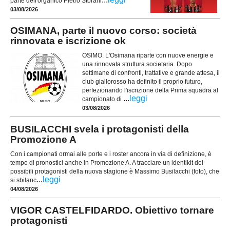
parte dell'organico Pietro Storani
03/08/2026
OSIMANA, parte il nuovo corso: società
rinnovata e iscrizione ok
OSIMO. L'Osimana riparte con nuove energie e
una rinnovata struttura societaria. Dopo
settimane di confronti, trattative e grande attesa, il
club giallorosso ha definito il proprio futuro,
perfezionando l'iscrizione della Prima squadra al
...
leggi
campionato di
03/08/2026
BUSILACCHI svela i protagonisti della
Promozione A
Con i campionati ormai alle porte e i roster ancora in via di definizione, è
tempo di pronostici anche in Promozione A. A tracciare un identikit dei
possibili protagonisti della nuova stagione è Massimo Busilacchi (foto), che
...
leggi
si sbilanc
04/08/2026
VIGOR CASTELFIDARDO. Obiettivo tornare
protagonisti