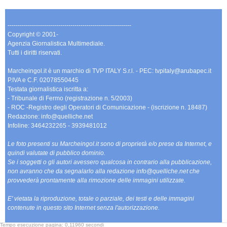
-------------------------------------------------------------
Copyright © 2001-
Agenzia Giornalistica Multimediale.
Tutti i diritti riservati.
Marcheingol.it è un marchio di TVP ITALY S.r.l. - PEC: tvpitaly@arubapec.it
P.IVA e C.F. 02078550445
Testata giornalistica iscritta a:
- Tribunale di Fermo (registrazione n. 5/2003)
- ROC -Registro degli Operatori di Comunicazione - (iscrizione n. 18487)
Redazione: info@quelliche.net
Infoline: 3464232265 - 3939481012
Le foto presenti su Marcheingol.it sono di proprietà e/o prese da Internet, e
quindi valutate di pubblico dominio.
Se i soggetti o gli autori avessero qualcosa in contrario alla pubblicazione,
non avranno che da segnalarlo alla redazione info@quelliche.net che
provvederà prontamente alla rimozione delle immagini utilizzate.
E' vietata la riproduzione, totale o parziale, dei testi e delle immagini
contenute in questo sito Internet senza l'autorizzazione.
Tempo esecuzione pagina: 0,11960 secondi