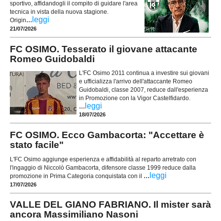
sportivo, affidandogli il compito di guidare l'area
tecnica in vista della nuova stagione.
...
leggi
Origin
21/07/2026
FC OSIMO. Tesserato il giovane attacante
Romeo Guidobaldi
L'FC Osimo 2011 continua a investire sui giovani
e ufficializza l'arrivo dell'attaccante Romeo
Guidobaldi, classe 2007, reduce dall'esperienza
in Promozione con la Vigor Castelfidardo.
...
leggi
18/07/2026
FC OSIMO. Ecco Gambacorta: "Accettare è
stato facile"
L'FC Osimo aggiunge esperienza e affidabilità al reparto arretrato con
l'ingaggio di Niccolò Gambacorta, difensore classe 1999 reduce dalla
...
leggi
promozione in Prima Categoria conquistata con il
17/07/2026
VALLE DEL GIANO FABRIANO. Il mister sarà
ancora Massimiliano Nasoni