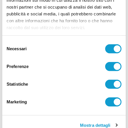
dall'ultima stagione disputata con la
nostri partner che si occupano di analisi dei dati web,
...
leggi
Filottranes
16/07/2026
pubblicità e social media, i quali potrebbero combinarle
con altre informazioni che ha fornito loro o che hanno
Vai all'edizione provinciale
raccolto dal suo utilizzo dei loro servizi.
Selezione
Necessari
del
consenso
Preferenze
Statistiche
Marketing
Mostra dettagli