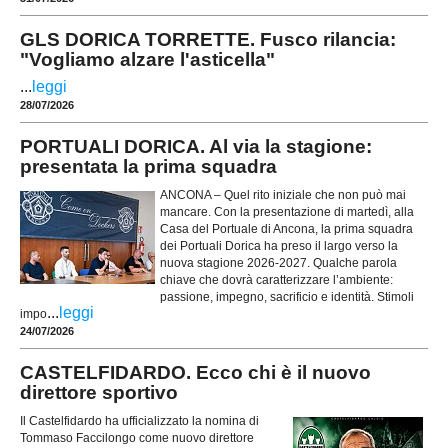
GLS DORICA TORRETTE. Fusco rilancia:
"Vogliamo alzare l'asticella"
...
leggi
28/07/2026
PORTUALI DORICA. Al via la stagione:
presentata la prima squadra
ANCONA – Quel rito iniziale che non può mai
mancare. Con la presentazione di martedì, alla
Casa del Portuale di Ancona, la prima squadra
dei Portuali Dorica ha preso il largo verso la
nuova stagione 2026-2027. Qualche parola
chiave che dovrà caratterizzare l’ambiente:
passione, impegno, sacrificio e identità. Stimoli
...
leggi
impo
24/07/2026
CASTELFIDARDO. Ecco chi è il nuovo
direttore sportivo
Il Castelfidardo ha ufficializzato la nomina di
Tommaso Faccilongo come nuovo direttore