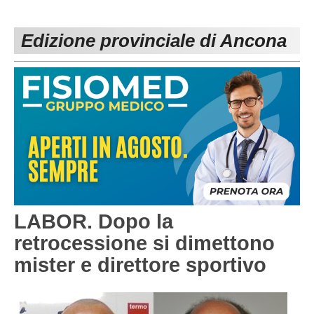
PESARO URBINO
PROMOZIONE
DIRETTA
Edizione provinciale di Ancona
Carica la tua Rosa
1^ CATEGORIA
2^ CATEGORIA
3^ CATEGORIA
GIOVANILI
LABOR. Dopo la
retrocessione si dimettono
mister e direttore sportivo