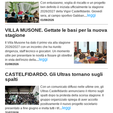
Con entusiasmo, voglia di riscatto e un progetto
ben definito è iniziata ufficialmente la stagione
2026/2027 della Vigor Castelfidardo. Giovedì
...
leggi
sera, al campo sportivo Gabban
01/08/2026
VILLA MUSONE. Gettate le basi per la nuova
stagione
Il Villa Musone ha dato il primo via alla stagione
2026/2027 con un incontro che ha riunito
dirigenza, staff tecnico e giocatori. Un momento
utile per presentare le novità e fissare gli obiettivi
...
leggi
in vista dell'inizio della
01/08/2026
CASTELFIDARDO. Gli Ultras tornano sugli
spalti
Con un comunicato diffuso nelle ultime ore, gli
Ultras Castelfidardo annunciano il ritorno sugli
spalti dopo la protesta della scorsa stagione. Il
gruppo organizzato spiega di aver accolto
positivamente il nuovo progetto societario
...
leggi
presentato a fine giugno e invita tutti i tif
31/07/2026