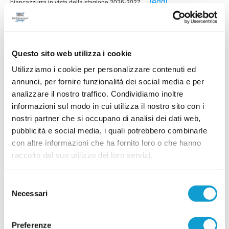
...
leggi
biancazzurra in vista della stagione 2026-2027.
10/07/2026
LUNANO cala l'asso: per il centrocampo
ecco Ignazio Carta
Questo sito web utilizza i cookie
Il Lunano mette a segno un autentico colpo di
mercato e si assicura le prestazioni del
Utilizziamo i cookie per personalizzare contenuti ed
centrocampista classe 1991 Ignazio Carta, uno
annunci, per fornire funzionalità dei social media e per
dei profili più prestigiosi dell'Eccellenza
...
leggi
marchigiana.
analizzare il nostro traffico. Condividiamo inoltre
09/07/2026
informazioni sul modo in cui utilizza il nostro sito con i
nostri partner che si occupano di analisi dei dati web,
ATLETICO MONDOLFO. Ecco lo staff
pubblicità e social media, i quali potrebbero combinarle
tecnico per la Promozione
con altre informazioni che ha fornito loro o che hanno
L'Atletico Mondolfo 1952 riparte dalla continuità
raccolto dal suo utilizzo dei loro servizi.
anche nello staff tecnico in vista della stagione
2026-2027, che vedrà la formazione rossoblù
impegnata nel campionato di Promozione.
...
leggi
Selezione
08/07/2026
Necessari
del
consenso
URBANIA. In attacco ecco l'under Niccolò
Zaccardo
Preferenze