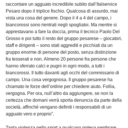
raccontare un agguato incredibile subito dall’Italservice
Pesaro dopo il triplice fischio. Qualcosa di assurdo, mai
vista una cosa del genere. Dopo il 4 a 4 del campo, i
biancorossi sono rientrati negli spogliatoi. Ma mentre si
apprestavano a fare la doccia, prima il tecnico Paolo Del
Grosso e poi tutto il resto del gruppo pesarese – giocatori,
staff e dirigenti – sono stati aggrediti e picchiati da un
gruppo enorme di persone del posto, senza distinzione
fra tesserati e non. Almeno 20 persone fra persone che
hanno sferrato calci e pugni in ogni modo, a tutti i
biancorossi. Il tutto davanti agli occhi del commissario di
campo. Una cosa vergognosa. Il gruppo pesarese ha
chiamato le forze dell’ordine per chiedere aiuto. Follia,
vergogna. Per ora, null’altro da aggiungere, se non la
certezza che domani verrà sporta denuncia da parte della
società, affinché vengano definiti i responsabili di un
agguato vero e proprio”.
Tanta violenza nello sport a qualcuno poteva sembrare