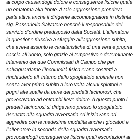
al corpo causandogli dolore e conseguenze fisiche quale
un ematoma alla fronte. A tale aggressione prendeva
parte attiva anche il dirigente accompagnatore in distinta
sig. Passariello Salvatore nonché il responsabile del
servizio d’ordine predisposto dalla Società. L’allenatore
in questione riusciva a sfuggire all’aggressione subita,
che aveva assunto le caratteristiche di una vera e propria
caccia all’uomo, solo grazie al tempestivo e determinante
intervento dei due Commissari di Campo che per
salvaguardarne l’incolumità fisica erano costretti a
rinchiuderlo all’ interno dello spogliatoio arbitrale non
senza aver prima subito a loro volta alcuni spintoni e
pugni alle spalle da parte dei predetti facinorosi, che
provocavano ad entrambi lieve dolore. A questo punto i
predetti facinorosi si dirigevano presso lo spogliatoio
riservato alla squadra avversaria ed iniziavano ad
aggredire con le medesime modalità anche i giocatori e
l’allenatore in seconda della squadra avversaria
provocandogli conseguenze fisiche quali escoriazioni al