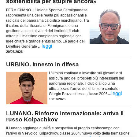
sostenibilità per stupire ancora»
FERMIGNANO. L'Unione Sportiva Fermignanese
rappresenta una delle realtà più appassionanti e
radicate del panorama calcistico marchigiano. Tra
il calore della tifoseria di Fermignano e una
gestione attenta ai valori del territorio, il club
affronta il massimo campionato regionale con
idee chiare e grande entusiasmo. Le parole del
...
leggi
Direttore Generale
20/07/2026
URBINO. Innesto in difesa
L'Urbino continua a investire sui giovani e si
assicura uno dei prospetti più interessanti del
panorama regionale. Il club gialloblù ha
ufficializzato l'arrivo del difensore centrale
...
leggi
Giorgio Bruzzechesse, classe 2006
13/07/2026
LUNANO. Rinforzo internazionale: arriva il
russo Kolpachkov
Il Lunano aggiunge qualità e prospettiva al proprio centrocampo con
l'arrivo di Vsevolod Kolpachkov, classe 2004, nuovo volto della formazione