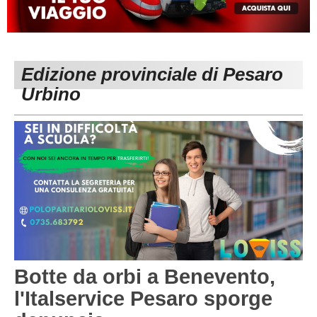
MACERATA
ECCELLENZA
REGIONALI
PESARO URBINO
PROMOZIONE
DIRETTA
Edizione provinciale di Pesaro
Carica la tua Rosa
1^ CATEGORIA
Urbino
2^ CATEGORIA
3^ CATEGORIA
GIOVANILI
Botte da orbi a Benevento,
l'Italservice Pesaro sporge