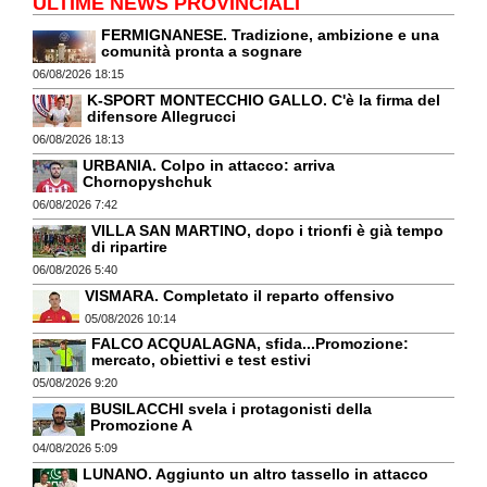
ULTIME NEWS PROVINCIALI
FERMIGNANESE. Tradizione, ambizione e una
comunità pronta a sognare
06/08/2026 18:15
K-SPORT MONTECCHIO GALLO. C'è la firma del
difensore Allegrucci
06/08/2026 18:13
URBANIA. Colpo in attacco: arriva
Chornopyshchuk
06/08/2026 7:42
VILLA SAN MARTINO, dopo i trionfi è già tempo
di ripartire
06/08/2026 5:40
VISMARA. Completato il reparto offensivo
05/08/2026 10:14
FALCO ACQUALAGNA, sfida...Promozione:
mercato, obiettivi e test estivi
05/08/2026 9:20
BUSILACCHI svela i protagonisti della
Promozione A
04/08/2026 5:09
LUNANO. Aggiunto un altro tassello in attacco