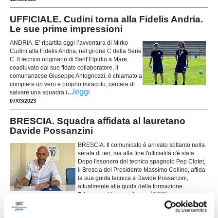
UFFICIALE. Cudini torna alla Fidelis Andria.
Le sue prime impressioni
ANDRIA. E’ ripartita oggi l’avventura di Mirko
Cudini alla Fidelis Andria, nel girone C della Serie
C. Il tecnico originario di Sant’Elpidio a Mare,
coadiuvato dal suo fidato collaboratore, il
comunanzese Giuseppe Antognozzi, è chiamato a
compiere un vero e proprio miracolo, cercare di
...
leggi
salvare una squadra i
07/03/2023
BRESCIA. Squadra affidata al lauretano
Davide Possanzini
BRESCIA. Il comunicato è arrivato soltanto nella
serata di ieri, ma alla fine l'ufficialità c'è stata.
Dopo l'esonero del tecnico spagnolo Pep Clotet,
il Brescia del Presidente Massimo Cellino, affida
la sua guida tecnica a Davide Possanzini,
attualmente alla guida della formazione
...
leggi
Primavera. Un investitura
07/02/2023