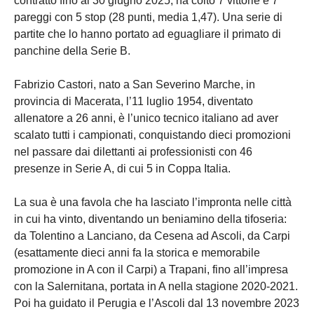
contratto fino al 30 giugno 2025, ha colto 7 vittorie e 7
pareggi con 5 stop (28 punti, media 1,47). Una serie di
partite che lo hanno portato ad eguagliare il primato di
panchine della Serie B.
Fabrizio Castori, nato a San Severino Marche, in
provincia di Macerata, l’11 luglio 1954, diventato
allenatore a 26 anni, è l’unico tecnico italiano ad aver
scalato tutti i campionati, conquistando dieci promozioni
nel passare dai dilettanti ai professionisti con 46
presenze in Serie A, di cui 5 in Coppa Italia.
La sua è una favola che ha lasciato l’impronta nelle città
in cui ha vinto, diventando un beniamino della tifoseria:
da Tolentino a Lanciano, da Cesena ad Ascoli, da Carpi
(esattamente dieci anni fa la storica e memorabile
promozione in A con il Carpi) a Trapani, fino all’impresa
con la Salernitana, portata in A nella stagione 2020-2021.
Poi ha guidato il Perugia e l’Ascoli dal 13 novembre 2023