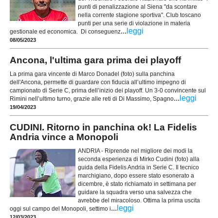
punti di penalizzazione al Siena "da scontare
nella corrente stagione sportiva". Club toscano
punti per una serie di violazione in materia
...
leggi
gestionale ed economica. Di conseguenz
08/05/2023
Ancona, l'ultima gara prima dei playoff
La prima gara vincente di Marco Donadel (foto) sulla panchina
dell'Ancona, permette di guardare con fiducia all’ultimo impegno di
campionato di Serie C, prima dell’inizio dei playoff. Un 3-0 convincente sul
...
leggi
Rimini nell’ultimo turno, grazie alle reti di Di Massimo, Spagno
19/04/2023
CUDINI. Ritorno in panchina ok! La Fidelis
Andria vince a Monopoli
ANDRIA - Riprende nel migliore dei modi la
seconda esperienza di Mirko Cudini (foto) alla
guida della Fidelis Andria in Serie C. Il tecnico
marchigiano, dopo essere stato esonerato a
dicembre, è stato richiamato in settimana per
guidare la squadra verso una salvezza che
avrebbe del miracoloso. Ottima la prima uscita
...
leggi
oggi sul campo del Monopoli, settimo i
12/03/2023