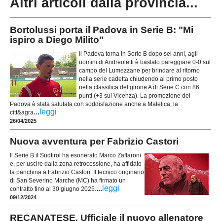
Altri articoli dalla provincia...
Bortolussi porta il Padova in Serie B: "Mi
ispiro a Diego Milito"
Il Padova torna in Serie B dopo sei anni, agli
uomini di Andreoletti è bastato pareggiare 0-0 sul
campo del Lumezzane per brindare al ritorno
nella serie cadetta chiudendo al primo posto
nella classifica del girone A di Serie C con 86
punti (+3 sul Vicenza). La promozione del
Padova è stata salutata con soddisfazione anche a Matelica, la
...
leggi
citt&agra
26/04/2025
Nuova avventura per Fabrizio Castori
Il Serie B il Sudtirol ha esonerato Marco Zaffaroni
e, per uscire dalla zona retrocessione, ha affidato
la panchina a Fabrizio Castori. Il tecnico originario
di San Severino Marche (MC) ha firmato un
...
leggi
contratto fino al 30 giugno 2025.
09/12/2024
RECANATESE. Ufficiale il nuovo allenatore