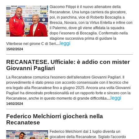
Giacomo Filippi è il nuovo allenatore della
Recanatese. Una lunga carriera da giocatore,
poi, in panchina, vice di Roberto Boscaglia a
Brescia, Novara, con la Virtus Entella e infine con
il Palermo, dove gli viene affidata la squadra
dopo l’esonero di Boscaglia. Confermato nella
stagione successiva prima di guidare la
...
leggi
Viterbese nel girone C di Seri
15/02/2024
RECANATESE. Ufficiale: è addio con mister
Giovanni Pagliari
La Recanatese comunica l'esonero dell'allenatore Giovanni Pagliari. Il
provvedimento è stato preso con accordo consensuale con il tecnico che
era legato alla Recanatese fino a giugno 2025. Ancora una volta Giovanni
Pagliari ha dimostrato professionalità ed un rapporto forte e sincero con la
...
leggi
Recanatese, anche in questo momento di grande difficolt&a
14/02/2024
Federico Melchiorri giocherà nella
Recanatese
Federico Melchiorri dal 1 luglio diventa un
giocatore della Recanatese. Siglato l'accordo