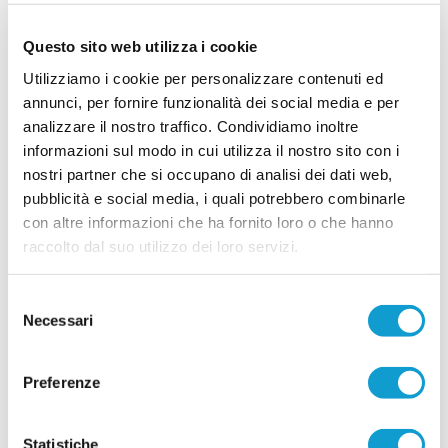
Le Marche riabbracciano Federico
Melchiorri: ufficiale all'Ancona
Questo sito web utilizza i cookie
Federico Melchiorri è un nuovo giocatore dell'Ancona. La società dorica ha
comunicato ufficialmente l'arrivo dell'esperto attaccante a titolo definitivo
Utilizziamo i cookie per personalizzare contenuti ed
dal Perugia. Ha firmato un contratto fino al 30 giugno 2023. Si tratta di un
annunci, per fornire funzionalità dei social media e per
ritorno dopo quasi 10 anni nelle Marche per il calciatore professionista
...
leggi
analizzare il nostro traffico. Condividiamo inoltre
originario di Treia, dopo stagioni trascorsi a
27/01/2023
informazioni sul modo in cui utilizza il nostro sito con i
nostri partner che si occupano di analisi dei dati web,
Le Marche riabbracciano Guido Marilungo:
pubblicità e social media, i quali potrebbero combinarle
giocherà nella Recanatese
con altre informazioni che ha fornito loro o che hanno
Guido Marilungo è un giocatore della
raccolto dal suo utilizzo dei loro servizi.
Recanatese. L'attaccante ha raggiunto Recanati
siglando l'accordo con la società del presidente
Adolfo Guzzini. Arriva in prestito dalla Ternana.
Selezione
Guido Marilungo, 33 anni il prossimo 9 agosto, è
Necessari
orinario di Montegranaro, ha debuttato in serie A
del
con la Sampdoria per poi trascinare il Lecce in
consenso
...
leggi
serie B con
13/07/2022
Preferenze
Giacomo Vrioni macchina da gol:
capocannoniere della Bundes austriaca
Statistiche