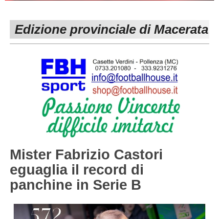
PESARO URBINO
PROMOZIONE
DIRETTA
Edizione provinciale di Macerata
Carica la tua Rosa
1^ CATEGORIA
2^ CATEGORIA
3^ CATEGORIA
GIOVANILI
Mister Fabrizio Castori
eguaglia il record di
panchine in Serie B