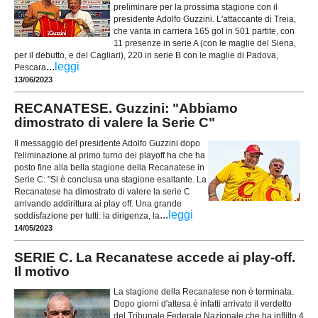
preliminare per la prossima stagione con il
presidente Adolfo Guzzini. L'attaccante di Treia,
che vanta in carriera 165 gol in 501 partite, con
11 presenze in serie A (con le maglie del Siena,
per il debutto, e del Cagliari), 220 in serie B con le maglie di Padova,
...
leggi
Pescara
13/06/2023
RECANATESE. Guzzini: "Abbiamo
dimostrato di valere la Serie C"
Il messaggio del presidente Adolfo Guzzini dopo
l'eliminazione al primo turno dei playoff ha che ha
posto fine alla bella stagione della Recanatese in
Serie C: "Si è conclusa una stagione esaltante. La
Recanatese ha dimostrato di valere la serie C
arrivando addirittura ai play off. Una grande
...
leggi
soddisfazione per tutti: la dirigenza, la
14/05/2023
SERIE C. La Recanatese accede ai play-off.
Il motivo
La stagione della Recanatese non è terminata.
Dopo giorni d'attesa è infatti arrivato il verdetto
del Tribunale Federale Nazionale che ha inflitto 4