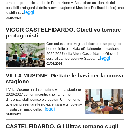
tempo di pronostici anche in Promozione A. A tracciare un identikit dei
possibili protagonisti della nuova stagione è Massimo Busilacchi (foto), che
...
leggi
si sbilanc
04/08/2026
VIGOR CASTELFIDARDO. Obiettivo tornare
protagonisti
Con entusiasmo, voglia di riscatto e un progetto
ben definito è iniziata ufficialmente la stagione
2026/2027 della Vigor Castelfidardo. Giovedì
...
leggi
sera, al campo sportivo Gabban
01/08/2026
VILLA MUSONE. Gettate le basi per la nuova
stagione
Il Villa Musone ha dato il primo via alla stagione
2026/2027 con un incontro che ha riunito
dirigenza, staff tecnico e giocatori. Un momento
utile per presentare le novità e fissare gli obiettivi
...
leggi
in vista dell'inizio della
01/08/2026
CASTELFIDARDO. Gli Ultras tornano sugli