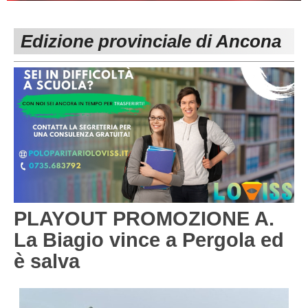
PESARO URBINO
PROMOZIONE
DIRETTA
Edizione provinciale di Ancona
Carica la tua Rosa
1^ CATEGORIA
2^ CATEGORIA
3^ CATEGORIA
GIOVANILI
PLAYOUT PROMOZIONE A.
La Biagio vince a Pergola ed
è salva