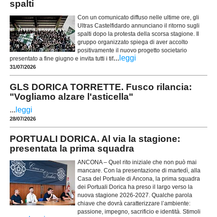
spalti
Con un comunicato diffuso nelle ultime ore, gli
Ultras Castelfidardo annunciano il ritorno sugli
spalti dopo la protesta della scorsa stagione. Il
gruppo organizzato spiega di aver accolto
positivamente il nuovo progetto societario
...
leggi
presentato a fine giugno e invita tutti i tif
31/07/2026
GLS DORICA TORRETTE. Fusco rilancia:
"Vogliamo alzare l'asticella"
...
leggi
28/07/2026
PORTUALI DORICA. Al via la stagione:
presentata la prima squadra
ANCONA – Quel rito iniziale che non può mai
mancare. Con la presentazione di martedì, alla
Casa del Portuale di Ancona, la prima squadra
dei Portuali Dorica ha preso il largo verso la
nuova stagione 2026-2027. Qualche parola
chiave che dovrà caratterizzare l’ambiente:
passione, impegno, sacrificio e identità. Stimoli