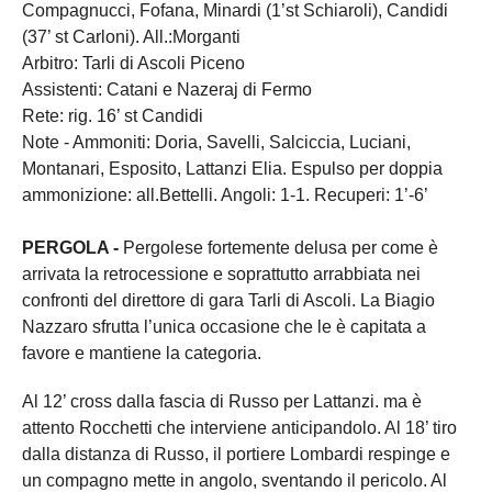
Compagnucci, Fofana, Minardi (1’st Schiaroli), Candidi
(37’ st Carloni). All.:Morganti
Arbitro: Tarli di Ascoli Piceno
Assistenti: Catani e Nazeraj di Fermo
Rete: rig. 16’ st Candidi
Note - Ammoniti: Doria, Savelli, Salciccia, Luciani,
Montanari, Esposito, Lattanzi Elia. Espulso per doppia
ammonizione: all.Bettelli. Angoli: 1-1. Recuperi: 1’-6’
PERGOLA -
Pergolese fortemente delusa per come è
arrivata la retrocessione e soprattutto arrabbiata nei
confronti del direttore di gara Tarli di Ascoli. La Biagio
Nazzaro sfrutta l’unica occasione che le è capitata a
favore e mantiene la categoria.
Al 12’ cross dalla fascia di Russo per Lattanzi. ma è
attento Rocchetti che interviene anticipandolo. Al 18’ tiro
dalla distanza di Russo, il portiere Lombardi respinge e
un compagno mette in angolo, sventando il pericolo. Al