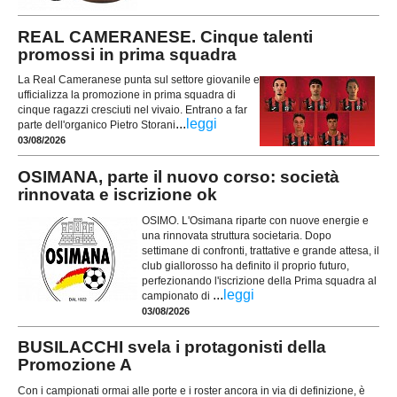
REAL CAMERANESE. Cinque talenti
promossi in prima squadra
La Real Cameranese punta sul settore giovanile e
ufficializza la promozione in prima squadra di
cinque ragazzi cresciuti nel vivaio. Entrano a far
...
leggi
parte dell'organico Pietro Storani
03/08/2026
OSIMANA, parte il nuovo corso: società
rinnovata e iscrizione ok
OSIMO. L'Osimana riparte con nuove energie e
una rinnovata struttura societaria. Dopo
settimane di confronti, trattative e grande attesa, il
club giallorosso ha definito il proprio futuro,
perfezionando l'iscrizione della Prima squadra al
...
leggi
campionato di
03/08/2026
BUSILACCHI svela i protagonisti della
Promozione A
Con i campionati ormai alle porte e i roster ancora in via di definizione, è