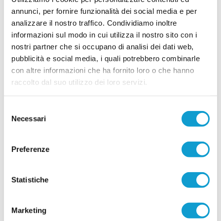
L'FC Osimo aggiunge esperienza e affidabilità al reparto arretrato con
annunci, per fornire funzionalità dei social media e per
l'ingaggio di Niccolò Gambacorta, difensore classe 1999 reduce dalla
analizzare il nostro traffico. Condividiamo inoltre
...
leggi
promozione in Prima Categoria conquistata con il
17/07/2026
informazioni sul modo in cui utilizza il nostro sito con i
nostri partner che si occupano di analisi dei dati web,
VALLE DEL GIANO FABRIANO. Il mister sarà
pubblicità e social media, i quali potrebbero combinarle
ancora Massimiliano Nasoni
con altre informazioni che ha fornito loro o che hanno
La Valle del Giano Fabriano riparte da una
raccolto dal suo utilizzo dei loro servizi.
certezza: Massimiliano Nasoni (foto) sarà ancora
l'allenatore della prima squadra impegnata nel
campionato di Seconda Categoria Marche. Una
Selezione
riconferma fortemente voluta dalla società,
Necessari
arrivata al termine di una stagione intensa e ricca
del
di difficoltà, nella quale il tecnico ha saputo
consenso
...
leggi
m
16/07/2026
Preferenze
NUOVA SIROLESE. Sei nuovi innesti per
alzare l'asticella
Statistiche
...
leggi
16/07/2026
Marketing