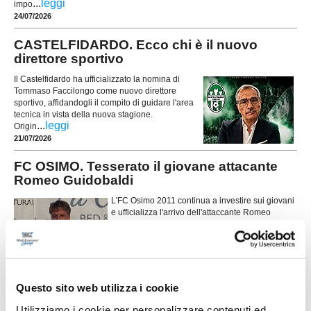
...
leggi
impo
24/07/2026
CASTELFIDARDO. Ecco chi è il nuovo
direttore sportivo
Il Castelfidardo ha ufficializzato la nomina di
Tommaso Faccilongo come nuovo direttore
sportivo, affidandogli il compito di guidare l'area
tecnica in vista della nuova stagione.
...
leggi
Origin
21/07/2026
FC OSIMO. Tesserato il giovane attacante
Romeo Guidobaldi
L'FC Osimo 2011 continua a investire sui giovani
e ufficializza l'arrivo dell'attaccante Romeo
Guidobaldi, classe 2007, reduce dall'esperienza
in Promozione con la Vigor Castelfidardo.
...
leggi
18/07/2026
FC OSIMO. Ecco Gambacorta: "Accettare è
Questo sito web utilizza i cookie
stato facile"
Utilizziamo i cookie per personalizzare contenuti ed