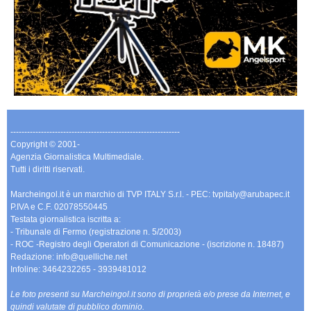
-------------------------------------------------------------
Copyright © 2001-
Agenzia Giornalistica Multimediale.
Tutti i diritti riservati.
Marcheingol.it è un marchio di TVP ITALY S.r.l. - PEC: tvpitaly@arubapec.it
P.IVA e C.F. 02078550445
Testata giornalistica iscritta a:
- Tribunale di Fermo (registrazione n. 5/2003)
- ROC -Registro degli Operatori di Comunicazione - (iscrizione n. 18487)
Redazione: info@quelliche.net
Infoline: 3464232265 - 3939481012
Le foto presenti su Marcheingol.it sono di proprietà e/o prese da Internet, e
quindi valutate di pubblico dominio.